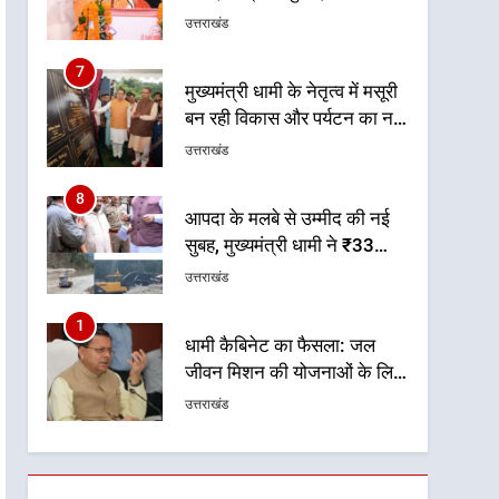
आपातकालीन सेवाओं की बनी
उत्तराखंड
मजबूत व्यवस्था
7
मुख्यमंत्री धामी के नेतृत्व में मसूरी
बन रही विकास और पर्यटन का नया
केंद्र
उत्तराखंड
8
आपदा के मलबे से उम्मीद की नई
सुबह, मुख्यमंत्री धामी ने ₹33
करोड़ के विकास और राहत कार्यों
उत्तराखंड
से धराली को फिर खड़ा कर बनाया
भरोसे का प्रतीक
1
धामी कैबिनेट का फैसला: जल
जीवन मिशन की योजनाओं के लिए
नया हस्तांतरण प्रोटोकॉल लागू,
उत्तराखंड
ग्राम पंचायतों को सौंपने की
प्रक्रिया होगी और प्रभावी
2
तेजस्वी सूर्या और नेहा जोशी ने