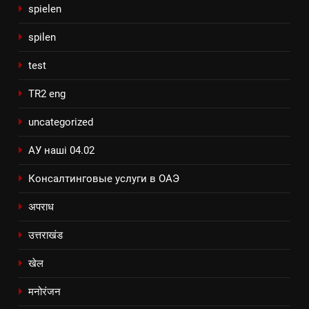
spielen
spilen
test
TR2 eng
uncategorized
АУ наші 04.02
Консалтинговые услуги в ОАЭ
अपराध
उत्तराखंड
खेल
मनोरंजन