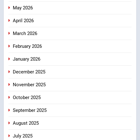
निरंतर प्रयास
May 2026
7
धामी कैबिनेट का फैसला: जल जीवन
April 2026
मिशन की योजनाओं के लिए नया हस्तांतरण
March 2026
प्रोटोकॉल लागू, ग्राम पंचायतों को सौंपने
उत्तराखंड
की प्रक्रिया होगी और प्रभावी
February 2026
8
January 2026
तेजस्वी सूर्या और नेहा जोशी ने कांवड़
यात्रा को बनाया युवा शक्ति, सामाजिक
December 2025
समरसता और भारतीय संस्कृति का सशक्त
उत्तराखंड
संदेश
November 2025
October 2025
September 2025
August 2025
July 2025