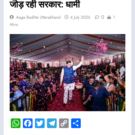
जोड़ रही सरकार: धामी
0
Aage Badhta Uttarakhand
4 July 2026
1
Mins
WhatsApp
Facebook
Twitter
Telegram
Copy
Share
Link