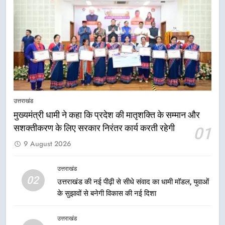
तेजस्वी सूर्या और नेहा जोशी ने कांवड़
यात्रा को बनाया युवा शक्ति, सामाजिक
समरसता और भारतीय संस्कृति का सशक्त
उत्तराखंड
संदेश
7
केंद्रीय मंत्री अजय टम्टा और मुख्यमंत्री
धामी की बैठक, सड़क परियोजनाओं पर
उत्तराखंड
हुआ मंथन
उत्तराखंड
मुख्यमंत्री धामी ने कहा कि प्रदेश की मातृशक्ति के सम्मान और
सशक्तीकरण के लिए सरकार निरंतर कार्य करती रहेगी
01
8
9 August 2026
एमडीडीए बोर्ड बैठक में 25 विकास प्रस्तावों
को मिली मंजूरी, देहरादून-मसूरी के
नियोजित विकास को मिलेगी रफ्तार
उत्तराखंड
उत्तराखंड
02
उत्तराखंड की नई पीढ़ी से सीधे संवाद का धामी मॉडल, युवाओं
के सुझावों से बनेगी विकास की नई दिशा
1
मुख्यमंत्री धामी ने कहा कि प्रदेश की
उत्तराखंड
मातृशक्ति के सम्मान और सशक्तीकरण के