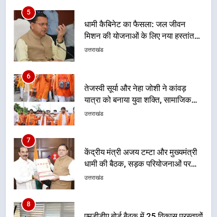
5
धामी कैबिनेट का फैसला: जल जीवन
मिशन की योजनाओं के लिए नया हस्तांतरण
प्रोटोकॉल लागू, ग्राम पंचायतों को सौंपने
उत्तराखंड
की प्रक्रिया होगी और प्रभावी
6
तेजस्वी सूर्या और नेहा जोशी ने कांवड़
यात्रा को बनाया युवा शक्ति, सामाजिक
समरसता और भारतीय संस्कृति का सशक्त
उत्तराखंड
संदेश
7
केंद्रीय मंत्री अजय टम्टा और मुख्यमंत्री
धामी की बैठक, सड़क परियोजनाओं पर
हुआ मंथन
उत्तराखंड
8
एमडीडीए बोर्ड बैठक में 25 विकास प्रस्तावों