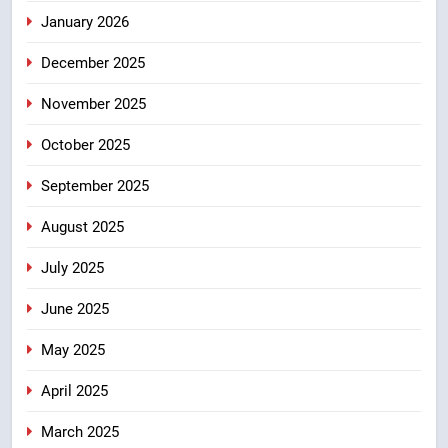
7
January 2026
केंद्रीय मंत्री अजय टम्टा और मुख्यमंत्री
धामी की बैठक, सड़क परियोजनाओं पर
December 2025
हुआ मंथन
उत्तराखंड
November 2025
8
October 2025
एमडीडीए बोर्ड बैठक में 25 विकास प्रस्तावों
को मिली मंजूरी, देहरादून-मसूरी के
September 2025
नियोजित विकास को मिलेगी रफ्तार
उत्तराखंड
August 2025
July 2025
June 2025
May 2025
April 2025
March 2025