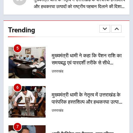
धामी मॉडल, युवाओं के सुझावों से बनेगी
और हथकरघा उत्पादों को राष्ट्रीय पहचान दिलाने की दिशा में
विकास की नई दिशा
उत्तराखंड
निरंतर प्रयास
5
Trending
मुख्यमंत्री धामी ने कहा कि पेंशन राशि का
समयबद्ध एवं पारदर्शी तरीके से सीधे
लाभार्थियों के खातों में हस्तांतरण किया जा
उत्तराखंड
रहा है, जिससे पात्र लोगों को सरकारी
योजनाओं का सीधे लाभ मिल रहा है
6
मुख्यमंत्री धामी के नेतृत्व में उत्तराखंड के
पारंपरिक हस्तशिल्प और हथकरघा उत्पादों
को राष्ट्रीय पहचान दिलाने की दिशा में
उत्तराखंड
निरंतर प्रयास
7
धामी कैबिनेट का फैसला: जल जीवन
मिशन की योजनाओं के लिए नया हस्तांतरण
प्रोटोकॉल लागू, ग्राम पंचायतों को सौंपने
उत्तराखंड