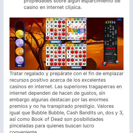
propiedades sobre algún esparcimiento de
casino en internet clí¡sica.
Tratar regalado y prepárate con el fin de emplazar
recursos positivo acerca de los excelentes
casinos en internet. Las superiores tragaperras en
internet dependen de hacen de gustos, sin
embargo algunas destacan por las enormes
premios y no ha transpirado prestigio. Valores
igual que Bubble Bubble, Cash Bandits un, dos y 3,
así­ como Book of Dead son posibilidades
pinceladas para quienes buscan lucro
conveniente.