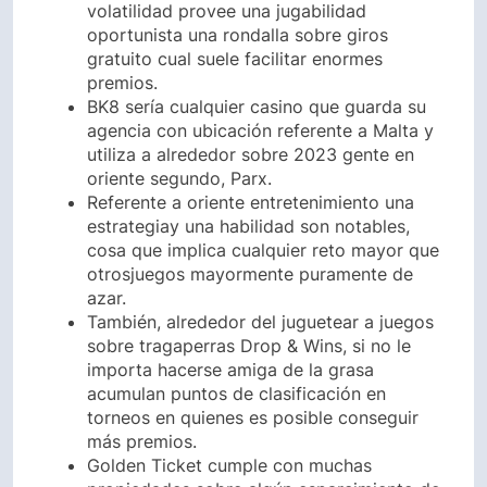
volatilidad provee una jugabilidad
oportunista una rondalla sobre giros
gratuito cual suele facilitar enormes
premios.
BK8 serí­a cualquier casino que guarda su
agencia con ubicación referente a Malta y
utiliza a alrededor sobre 2023 gente en
oriente segundo, Parx.
Referente a oriente entretenimiento una
estrategiay una habilidad son notables,
cosa que implica cualquier reto mayor que
otrosjuegos mayormente puramente de
azar.
También, alrededor del juguetear a juegos
sobre tragaperras Drop & Wins, si no le
importa hacerse amiga de la grasa
acumulan puntos de clasificación en
torneos en quienes es posible conseguir
más premios.
Golden Ticket cumple con muchas