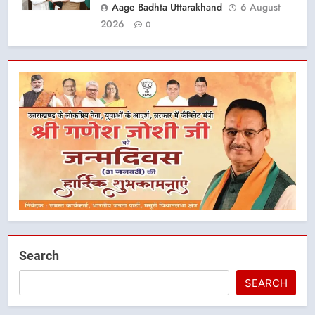
Aage Badhta Uttarakhand
6 August
2026
0
5
एमडीडीए बोर्ड बैठक में 25 विकास प्रस्तावों
को मिली मंजूरी, देहरादून-मसूरी के
Search
नियोजित विकास को मिलेगी रफ्तार
उत्तराखंड
SEARCH
6