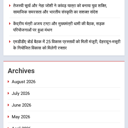
संदेश
तेजस्वी सूर्या और नेहा जोशी ने कांवड़ यात्रा को बनाया युवा शक्ति,
सामाजिक समरसता और भारतीय संस्कृति का सशक्त संदेश
4
केंद्रीय मंत्री अजय टम्टा और मुख्यमंत्री
केंद्रीय मंत्री अजय टम्टा और मुख्यमंत्री धामी की बैठक, सड़क
धामी की बैठक, सड़क परियोजनाओं पर
परियोजनाओं पर हुआ मंथन
हुआ मंथन
उत्तराखंड
एमडीडीए बोर्ड बैठक में 25 विकास प्रस्तावों को मिली मंजूरी, देहरादून-मसूरी
के नियोजित विकास को मिलेगी रफ्तार
5
एमडीडीए बोर्ड बैठक में 25 विकास प्रस्तावों
को मिली मंजूरी, देहरादून-मसूरी के
Archives
नियोजित विकास को मिलेगी रफ्तार
उत्तराखंड
August 2026
6
July 2026
मुख्यमंत्री धामी के प्रयासों से बनबसा रेलवे
स्टेशन पर अछनेरा-टनकपुर एक्सप्रेस का
June 2026
ठहराव हुआ स्वीकृत
उत्तराखंड
May 2026
7