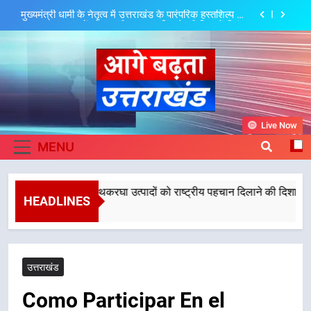
Skip
प्रयास
धामी कैबिनेट का फैसला: जल जीवन मिशन की योजनाओं के लिए
to
नया हस्तांतरण प्रोटोकॉल लागू, ग्राम पंचायतों को सौंपने की
प्रक्रिया होगी और प्रभावी
content
तेजस्वी सूर्या और नेहा जोशी ने कांवड़ यात्रा को बनाया युवा शक्ति,
सामाजिक समरसता और भारतीय संस्कृति का सशक्त संदेश
केंद्रीय मंत्री अजय टम्टा और मुख्यमंत्री धामी की बैठक, सड़क
परियोजनाओं पर हुआ मंथन
मुख्यमंत्री धामी के नेतृत्व में उत्तराखंड के पारंपरिक हस्तशिल्प और
Aage Badhta
हथकरघा उत्पादों को राष्ट्रीय पहचान दिलाने की दिशा में निरंतर
Live Now
प्रयास
धामी कैबिनेट का फैसला: जल जीवन मिशन की योजनाओं के लिए
Uttarakhand
MENU
नया हस्तांतरण प्रोटोकॉल लागू, ग्राम पंचायतों को सौंपने की
प्रक्रिया होगी और प्रभावी
तेजस्वी सूर्या और नेहा जोशी ने कांवड़ यात्रा को बनाया युवा शक्ति,
सामाजिक समरसता और भारतीय संस्कृति का सशक्त संदेश
रंपरिक हस्तशिल्प और हथकरघा उत्पादों को राष्ट्रीय पहचान दिलाने की दिशा में निरंतर
केंद्रीय मंत्री अजय टम्टा और मुख्यमंत्री धामी की बैठक, सड़क
HEADLINES
परियोजनाओं पर हुआ मंथन
उत्तराखंड
Como Participar En el