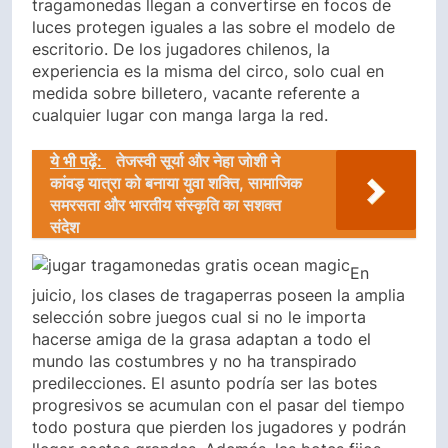
tragamonedas llegan a convertirse en focos de
luces protegen iguales a las sobre el modelo de
escritorio. De los jugadores chilenos, la
experiencia es la misma del circo, solo cual en
medida sobre billetero, vacante referente a
cualquier lugar con manga larga la red.
ये भी पढ़ें:
तेजस्वी सूर्या और नेहा जोशी ने
कांवड़ यात्रा को बनाया युवा शक्ति, सामाजिक
समरसता और भारतीय संस्कृति का सशक्त
संदेश
En
juicio, los clases de tragaperras poseen la amplia
selección sobre juegos cual si no le importa
hacerse amiga de la grasa adaptan a todo el
mundo las costumbres y no ha transpirado
predilecciones. El asunto podrí­a ser las botes
progresivos se acumulan con el pasar del tiempo
todo postura que pierden los jugadores y podrán