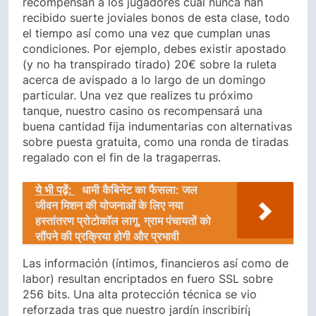
recompensan a los jugadores cual nunca han
recibido suerte joviales bonos de esta clase, todo
el tiempo así­ como una vez que cumplan unas
condiciones. Por ejemplo, debes existir apostado
(y no ha transpirado tirado) 20€ sobre la ruleta
acerca de avispado a lo largo de un domingo
particular. Una vez que realizes tu próximo
tanque, nuestro casino os recompensará una
buena cantidad fija indumentarias con alternativas
sobre puesta gratuita, como una ronda de tiradas
regalado con el fin de la tragaperras.
ये भी पढ़ें:
धामी कैबिनेट का फैसला: जल
जीवन मिशन की योजनाओं के लिए नया
हस्तांतरण प्रोटोकॉल लागू, ग्राम पंचायतों को
सौंपने की प्रक्रिया होगी और प्रभावी
Las información (íntimos, financieros así­ como de
labor) resultan encriptados en fuero SSL sobre
256 bits. Una alta protección técnica se vio
reforzada tras que nuestro jardí­n inscribirí¡