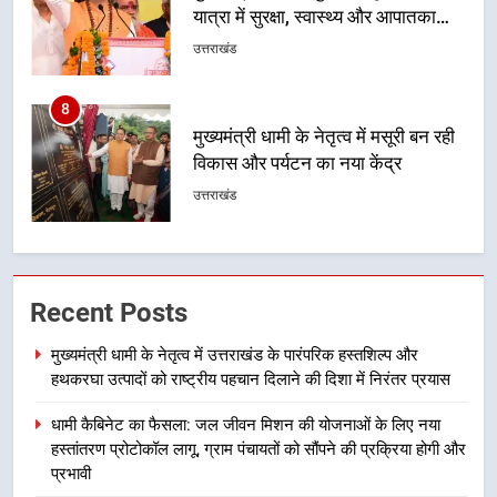
विकास और पर्यटन का नया केंद्र
उत्तराखंड
1
मुख्यमंत्री धामी के नेतृत्व में उत्तराखंड के
पारंपरिक हस्तशिल्प और हथकरघा उत्पादों
को राष्ट्रीय पहचान दिलाने की दिशा में
उत्तराखंड
निरंतर प्रयास
2
धामी कैबिनेट का फैसला: जल जीवन
Recent Posts
मिशन की योजनाओं के लिए नया हस्तांतरण
प्रोटोकॉल लागू, ग्राम पंचायतों को सौंपने
उत्तराखंड
मुख्यमंत्री धामी के नेतृत्व में उत्तराखंड के पारंपरिक हस्तशिल्प और
की प्रक्रिया होगी और प्रभावी
हथकरघा उत्पादों को राष्ट्रीय पहचान दिलाने की दिशा में निरंतर प्रयास
3
धामी कैबिनेट का फैसला: जल जीवन मिशन की योजनाओं के लिए नया
तेजस्वी सूर्या और नेहा जोशी ने कांवड़
हस्तांतरण प्रोटोकॉल लागू, ग्राम पंचायतों को सौंपने की प्रक्रिया होगी और
यात्रा को बनाया युवा शक्ति, सामाजिक
प्रभावी
समरसता और भारतीय संस्कृति का सशक्त
उत्तराखंड