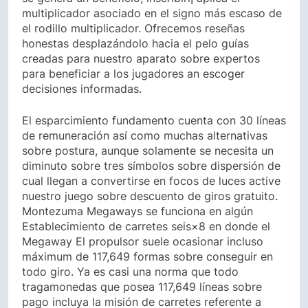
multiplicador asociado en el signo más escaso de
el rodillo multiplicador. Ofrecemos reseñas
honestas desplazándolo hacia el pelo guías
creadas para nuestro aparato sobre expertos
para beneficiar a los jugadores an escoger
decisiones informadas.
El esparcimiento fundamento cuenta con 30 líneas
de remuneración así­ como muchas alternativas
sobre postura, aunque solamente se necesita un
diminuto sobre tres símbolos sobre dispersión de
cual llegan a convertirse en focos de luces active
nuestro juego sobre descuento de giros gratuito.
Montezuma Megaways se funciona en algún
Establecimiento de carretes seis×8 en donde el
Megaway El propulsor suele ocasionar incluso
máximum de 117,649 formas sobre conseguir en
todo giro. Ya es casi una norma que todo
tragamonedas que posea 117,649 líneas sobre
pago incluya la misión de carretes referente a