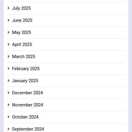
July 2025
June 2025
May 2025
April 2025
March 2025
February 2025
January 2025
December 2024
November 2024
October 2024
September 2024