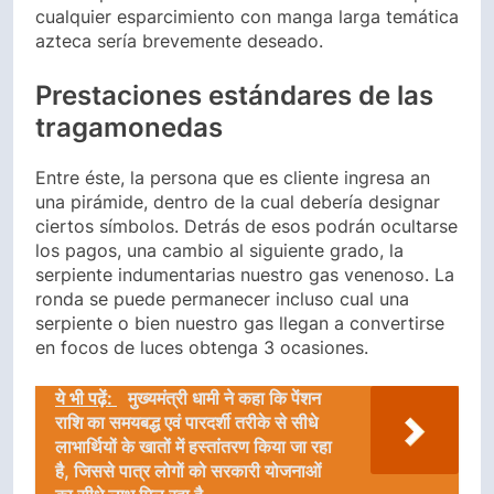
cualquier esparcimiento con manga larga temática
azteca serí­a brevemente deseado.
Prestaciones estándares de las
tragamonedas
Entre éste, la persona que es cliente ingresa an
una pirámide, dentro de la cual debería designar
ciertos símbolos. Detrás de esos podrán ocultarse
los pagos, una cambio al siguiente grado, la
serpiente indumentarias nuestro gas venenoso. La
ronda se puede permanecer incluso cual una
serpiente o bien nuestro gas llegan a convertirse
en focos de luces obtenga 3 ocasiones.
ये भी पढ़ें:
मुख्यमंत्री धामी ने कहा कि पेंशन
राशि का समयबद्ध एवं पारदर्शी तरीके से सीधे
लाभार्थियों के खातों में हस्तांतरण किया जा रहा
है, जिससे पात्र लोगों को सरकारी योजनाओं