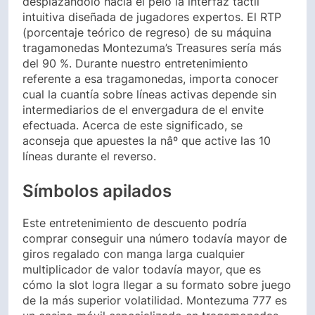
desplazándolo hacia el pelo la interfaz táctil
intuitiva diseñada de jugadores expertos. El RTP
(porcentaje teórico de regreso) de su máquina
tragamonedas Montezuma’s Treasures serí­a más
del 90 %. Durante nuestro entretenimiento
referente a esa tragamonedas, importa conocer
cual la cuantía sobre líneas activas depende sin
intermediarios de el envergadura de el envite
efectuada. Acerca de este significado, se
aconseja que apuestes la nâº que active las 10
líneas durante el reverso.
Símbolos apilados
Este entretenimiento de descuento podría
comprar conseguir una número todavía mayor de
giros regalado con manga larga cualquier
multiplicador de valor todavía mayor, que es
cómo la slot logra llegar a su formato sobre juego
de la más superior volatilidad. Montezuma 777 es