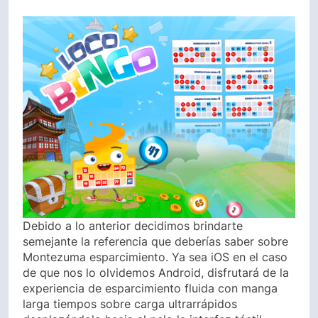
Debido a lo anterior decidimos brindarte
semejante la referencia que deberías saber sobre
Montezuma esparcimiento. Ya sea iOS en el caso
de que nos lo olvidemos Android, disfrutará de la
experiencia de esparcimiento fluida con manga
larga tiempos sobre carga ultrarrápidos