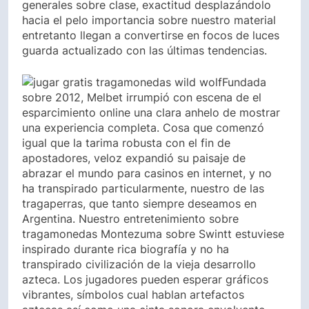
generales sobre clase, exactitud desplazándolo
hacia el pelo importancia sobre nuestro material
entretanto llegan a convertirse en focos de luces
guarda actualizado con las últimas tendencias.
Fundada
sobre 2012, Melbet irrumpió con escena de el
esparcimiento online una clara anhelo de mostrar
una experiencia completa. Cosa que comenzó
igual que la tarima robusta con el fin de
apostadores, veloz expandió su paisaje de
abrazar el mundo para casinos en internet, y no
ha transpirado particularmente, nuestro de las
tragaperras, que tanto siempre deseamos en
Argentina. Nuestro entretenimiento sobre
tragamonedas Montezuma sobre Swintt estuviese
inspirado durante rica biografía y no ha
transpirado civilización de la vieja desarrollo
azteca. Los jugadores pueden esperar gráficos
vibrantes, símbolos cual hablan artefactos