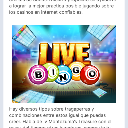
a lograr la mejor practica posible jugando sobre
los casinos en internet confiables.
Hay diversos tipos sobre tragaperras y
combinaciones entre estos igual que puedas
creer. Habla de iv Montezuma’s Treasure con el
pasar del tiempo otras jugadores, comparte tu