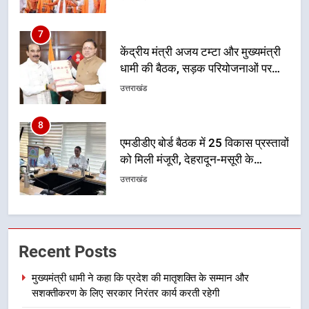
8
एमडीडीए बोर्ड बैठक में 25 विकास प्रस्तावों
को मिली मंजूरी, देहरादून-मसूरी के
नियोजित विकास को मिलेगी रफ्तार
उत्तराखंड
1
मुख्यमंत्री धामी ने कहा कि प्रदेश की
मातृशक्ति के सम्मान और सशक्तीकरण के
लिए सरकार निरंतर कार्य करती रहेगी
उत्तराखंड
2
उत्तराखंड की नई पीढ़ी से सीधे संवाद का
Recent Posts
धामी मॉडल, युवाओं के सुझावों से बनेगी
विकास की नई दिशा
उत्तराखंड
मुख्यमंत्री धामी ने कहा कि प्रदेश की मातृशक्ति के सम्मान और
सशक्तीकरण के लिए सरकार निरंतर कार्य करती रहेगी
3