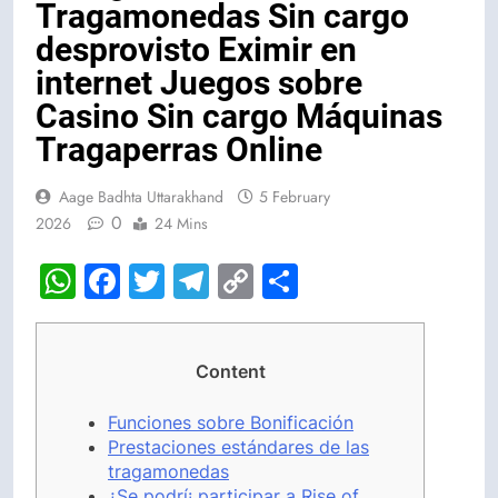
Tragamonedas Sin cargo
desprovisto Eximir en
internet Juegos sobre
Casino Sin cargo Máquinas
Tragaperras Online
Aage Badhta Uttarakhand
5 February
0
2026
24 Mins
WhatsApp
Facebook
Twitter
Telegram
Copy
Share
Link
Content
Funciones sobre Bonificación
Prestaciones estándares de las
tragamonedas
¿Se podrí¡ participar a Rise of