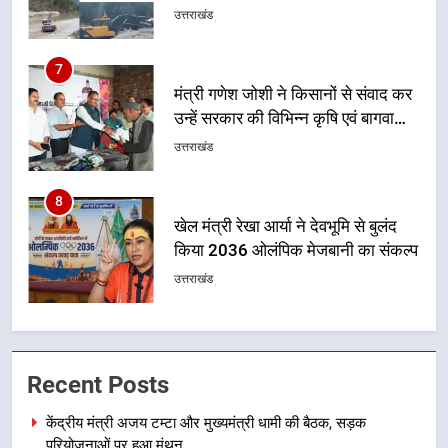
योजनाओं का अधिक से अधिक लाभ उठाने
उत्तराखंड
का आह्वान किया
8
खेल मंत्री रेखा आर्या ने देवभूमि से बुलंद
किया 2036 ओलंपिक मेजबानी का संकल्प
उत्तराखंड
1
केंद्रीय मंत्री अजय टम्टा और मुख्यमंत्री
धामी की बैठक, सड़क परियोजनाओं पर
हुआ मंथन
उत्तराखंड
2
एमडीडीए बोर्ड बैठक में 25 विकास प्रस्तावों
Recent Posts
को मिली मंजूरी, देहरादून-मसूरी के
नियोजित विकास को मिलेगी रफ्तार
उत्तराखंड
केंद्रीय मंत्री अजय टम्टा और मुख्यमंत्री धामी की बैठक, सड़क
परियोजनाओं पर हुआ मंथन