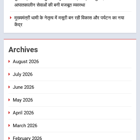
आपदा के मलबे से उम्मीद की नई सुबह,
आपातकालीन सेवाओं की बनी मजबूत व्यवस्था
मुख्यमंत्री धामी ने ₹33 करोड़ के विकास
और राहत कार्यों से धराली को फिर खड़ा
मुख्यमंत्री धामी के नेतृत्व में मसूरी बन रही विकास और पर्यटन का नया
उत्तराखंड
कर बनाया भरोसे का प्रतीक
केंद्र
7
मंत्री गणेश जोशी ने किसानों से संवाद कर
Archives
उन्हें सरकार की विभिन्न कृषि एवं बागवानी
योजनाओं का अधिक से अधिक लाभ उठाने
उत्तराखंड
August 2026
का आह्वान किया
July 2026
8
खेल मंत्री रेखा आर्या ने देवभूमि से बुलंद
June 2026
किया 2036 ओलंपिक मेजबानी का संकल्प
May 2026
उत्तराखंड
April 2026
March 2026
February 2026