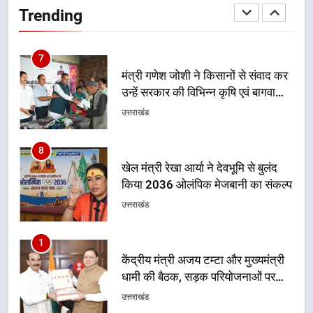
उन्हें सरकार की विभिन्न कृषि एवं बागवानी
Trending
योजनाओं का अधिक से अधिक लाभ उठाने
उत्तराखंड
का आह्वान किया
8
खेल मंत्री रेखा आर्या ने देवभूमि से बुलंद
किया 2036 ओलंपिक मेजबानी का संकल्प
उत्तराखंड
1
केंद्रीय मंत्री अजय टम्टा और मुख्यमंत्री
धामी की बैठक, सड़क परियोजनाओं पर
हुआ मंथन
उत्तराखंड
2
एमडीडीए बोर्ड बैठक में 25 विकास प्रस्तावों
को मिली मंजूरी, देहरादून-मसूरी के
नियोजित विकास को मिलेगी रफ्तार
उत्तराखंड