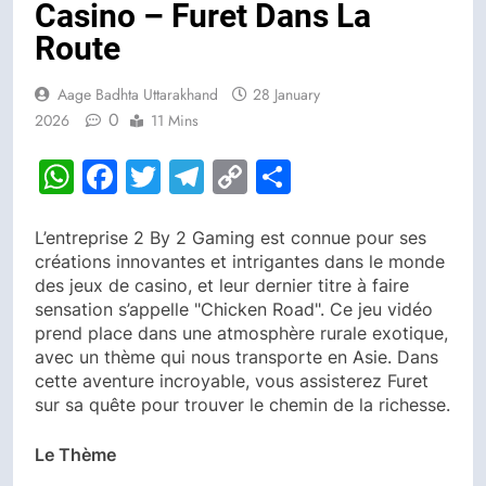
Casino – Furet Dans La
Route
Aage Badhta Uttarakhand
28 January
0
2026
11 Mins
WhatsApp
Facebook
Twitter
Telegram
Copy
Share
Link
L’entreprise 2 By 2 Gaming est connue pour ses
créations innovantes et intrigantes dans le monde
des jeux de casino, et leur dernier titre à faire
sensation s’appelle "Chicken Road". Ce jeu vidéo
prend place dans une atmosphère rurale exotique,
avec un thème qui nous transporte en Asie. Dans
cette aventure incroyable, vous assisterez Furet
sur sa quête pour trouver le chemin de la richesse.
Le Thème