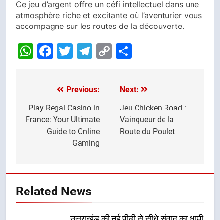
Ce jeu d’argent offre un défi intellectuel dans une
atmosphère riche et excitante où l’aventurier vous
accompagne sur les routes de la découverte.
WhatsApp
Facebook
Twitter
Telegram
Copy
Share
Link
Previous:
Next:
Post
navigation
Play Regal Casino in
Jeu Chicken Road :
France: Your Ultimate
Vainqueur de la
Guide to Online
Route du Poulet
Gaming
Related News
उत्तराखंड की नई पीढ़ी से सीधे संवाद का धामी