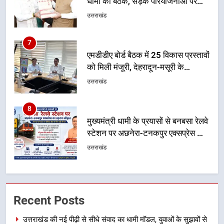
धामी की बैठक, सड़क परियोजनाओं पर
हुआ मंथन
उत्तराखंड
7
एमडीडीए बोर्ड बैठक में 25 विकास प्रस्तावों
को मिली मंजूरी, देहरादून-मसूरी के
नियोजित विकास को मिलेगी रफ्तार
उत्तराखंड
8
मुख्यमंत्री धामी के प्रयासों से बनबसा रेलवे
स्टेशन पर अछनेरा-टनकपुर एक्सप्रेस का
ठहराव हुआ स्वीकृत
उत्तराखंड
1
उत्तराखंड की नई पीढ़ी से सीधे संवाद का
Recent Posts
धामी मॉडल, युवाओं के सुझावों से बनेगी
विकास की नई दिशा
उत्तराखंड
उत्तराखंड की नई पीढ़ी से सीधे संवाद का धामी मॉडल, युवाओं के सुझावों से