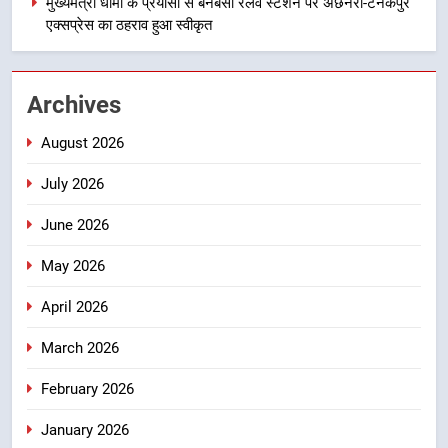
मुख्यमंत्री धामी के प्रयासों से बनबसा रेलवे स्टेशन पर अछनेरा-टनकपुर
एक्सप्रेस का ठहराव हुआ स्वीकृत
5
मुख्यमंत्री धामी के प्रयासों से बनबसा रेलवे
स्टेशन पर अछनेरा-टनकपुर एक्सप्रेस का
Archives
ठहराव हुआ स्वीकृत
उत्तराखंड
August 2026
6
July 2026
मुख्यमंत्री धामी के कुशल नेतृत्व में कांवड़
यात्रा में सुरक्षा, स्वास्थ्य और आपातकालीन
June 2026
सेवाओं की बनी मजबूत व्यवस्था
उत्तराखंड
May 2026
7
April 2026
मुख्यमंत्री धामी के नेतृत्व में मसूरी बन रही
March 2026
विकास और पर्यटन का नया केंद्र
उत्तराखंड
February 2026
January 2026
8