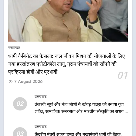
मुख्यमंत्री धामी के नेतृत्व में मसूरी बन रही
विकास और पर्यटन का नया केंद्र
उत्तराखंड
8
आपदा के मलबे से उम्मीद की नई सुबह,
उत्तराखंड
मुख्यमंत्री धामी ने ₹33 करोड़ के विकास
धामी कैबिनेट का फैसला: जल जीवन मिशन की योजनाओं के लिए
और राहत कार्यों से धराली को फिर खड़ा
उत्तराखंड
कर बनाया भरोसे का प्रतीक
नया हस्तांतरण प्रोटोकॉल लागू, ग्राम पंचायतों को सौंपने की
प्रक्रिया होगी और प्रभावी
01
1
7 August 2026
धामी कैबिनेट का फैसला: जल जीवन
मिशन की योजनाओं के लिए नया हस्तांतरण
प्रोटोकॉल लागू, ग्राम पंचायतों को सौंपने
उत्तराखंड
उत्तराखंड
02
की प्रक्रिया होगी और प्रभावी
तेजस्वी सूर्या और नेहा जोशी ने कांवड़ यात्रा को बनाया युवा
शक्ति, सामाजिक समरसता और भारतीय संस्कृति का सशक्त
2
संदेश
तेजस्वी सूर्या और नेहा जोशी ने कांवड़
उत्तराखंड
यात्रा को बनाया युवा शक्ति, सामाजिक
03
केंद्रीय मंत्री अजय टम्टा और मुख्यमंत्री धामी की बैठक,