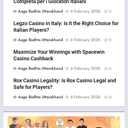
Completa per i Giocatori Italiani
Aage Badhta Uttarakhand
4 February 2026
0
Legzo Casino in Italy: Is It the Right Choice for
Italian Players?
Aage Badhta Uttarakhand
4 February 2026
0
Maximize Your Winnings with Spacewin
Casino Cashback
Aage Badhta Uttarakhand
4 February 2026
0
Rox Casino Legality: Is Rox Casino Legal and
Safe for Players?
Aage Badhta Uttarakhand
4 February 2026
0