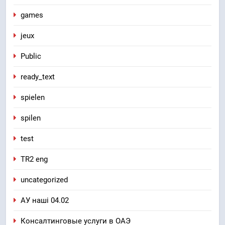
games
jeux
Public
ready_text
spielen
spilen
test
TR2 eng
uncategorized
АУ наші 04.02
Консалтинговые услуги в ОАЭ