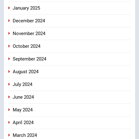
January 2025
December 2024
November 2024
October 2024
September 2024
August 2024
July 2024
June 2024
May 2024
April 2024
March 2024