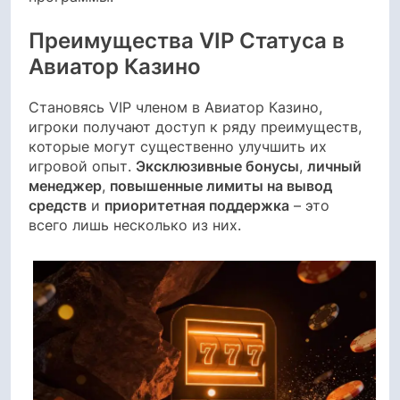
Преимущества VIP Статуса в
Авиатор Казино
Становясь VIP членом в Авиатор Казино,
игроки получают доступ к ряду преимуществ,
которые могут существенно улучшить их
игровой опыт.
Эксклюзивные бонусы
,
личный
менеджер
,
повышенные лимиты на вывод
средств
и
приоритетная поддержка
– это
всего лишь несколько из них.