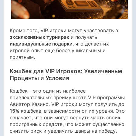
Кроме того, VIP игроки могут участвовать в
эксклюзивных турнирах
и получать
индивидуальные подарки
, что делает их
игровой опыт еще более уникальным и
приятным.
Кэшбек для VIP Игроков: Увеличенные
Проценты и Условия
Кэшбек – это один из наиболее
привлекательных преимуществ VIP программы
Авиатор Казино. VIP игроки могут получить до
15%
кэшбека, в зависимости от их уровня. Это
означает, что они могут вернуть часть своих
проигранных средств, что может существенно
снизить риск и увеличить шансы на победу.