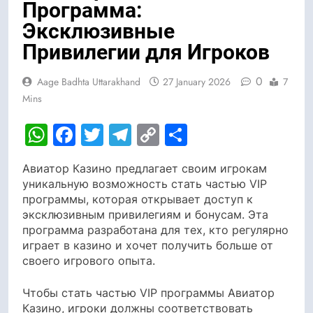
Программа:
Эксклюзивные
Привилегии для Игроков
0
Aage Badhta Uttarakhand
27 January 2026
7
Mins
WhatsApp
Facebook
Twitter
Telegram
Copy
Share
Link
Авиатор Казино предлагает своим игрокам
уникальную возможность стать частью VIP
программы, которая открывает доступ к
эксклюзивным привилегиям и бонусам. Эта
программа разработана для тех, кто регулярно
играет в казино и хочет получить больше от
своего игрового опыта.
Чтобы стать частью VIP программы Авиатор
Казино, игроки должны соответствовать