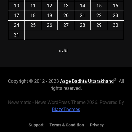
10
11
12
13
14
15
16
17
18
19
20
21
22
23
24
25
26
27
28
29
30
31
« Jul
®
Copyright © 2012 - 2023
Aage Badhta Uttarakhand
. All
rights reserved.
Newsmatic - News WordPress Theme 2026. Powered By
BlazeThemes
.
Support
Terms & Condition
Privacy