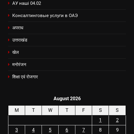
АУ наші 04.02
Консалтинговые услуги в ОАЭ
अपराध
उत्तराखंड
खेल
मनोरंजन
शिक्षा एवं रोजगार
August 2026
M
T
W
T
F
S
S
1
2
3
4
5
6
7
8
9