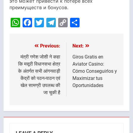
это может привести к потере всех
преимуществ и бонусов.
WhatsApp
Facebook
Twitter
Telegram
Copy
Share
Link
Previous:
Next:
Post
navigation
मंत्री गणेश जोशी ने कहा
Giros Gratis en
कि मसूरी विधानसभा क्षेत्र
Aviator Casino:
के अंतर्गत सभी आंगनवाड़ी
Cómo Conseguirlos y
केंद्रों को पठन-पाठन एवं
Maximizar tus
खेल सामग्री उपलब्ध की
Oportunidades
जा चुकी है