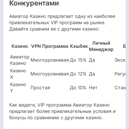
Конкурентами
Авиатор Казино предлагает одну из наиболее
привлекательных VIP программ на рынке.
Давайте сравним ее с другими казино:
Личный
Казино
VPN Программа
Кэшбек
Бо
Менеджер
Авиатор
Многоуровневая
До 15%
Да
Экскл
Казино
Казино
Многоуровневая
До 12%
Да
Регул
X
Казино
Простая
До 10%
Нет
Станд
Y
Как видите, VIP программа Авиатор Казино
предлагает более привлекательные условия и
бонусы по сравнению с другими казино.