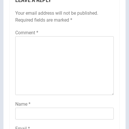
LEAVE A REPLY
Your email address will not be published.
Required fields are marked
*
Comment
*
Name
*
Email
*