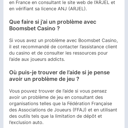
en France en consultant le site web de l’ARJEL et
en vérifiant sa licence ANJ (ARJEL).
Que faire si j’ai un problème avec
Boomsbet Casino ?
Si vous avez un problème avec Boomsbet Casino,
il est recommandé de contacter l’assistance client
du casino et de consulter les ressources pour
l’aide aux joueurs addicts.
Où puis-je trouver de l’aide si je pense
avoir un problème de jeu ?
Vous pouvez trouver de l’aide si vous pensez
avoir un problème de jeu en consultant des
organisations telles que la Fédération Française
des Associations de Joueurs (FFAJ) et en utilisant
des outils tels que la limitation de dépôt et
l’exclusion auto.