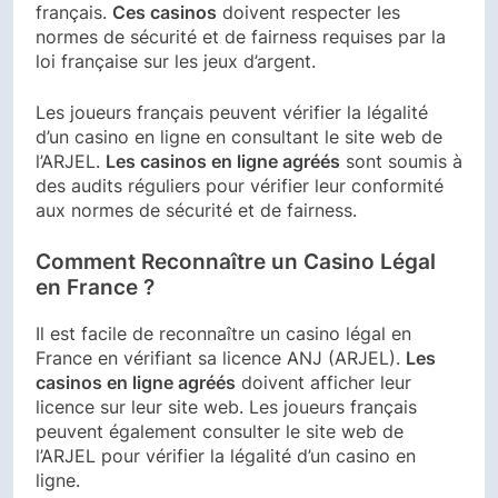
français.
Ces casinos
doivent respecter les
normes de sécurité et de fairness requises par la
loi française sur les jeux d’argent.
Les joueurs français peuvent vérifier la légalité
d’un casino en ligne en consultant le site web de
l’ARJEL.
Les casinos en ligne agréés
sont soumis à
des audits réguliers pour vérifier leur conformité
aux normes de sécurité et de fairness.
Comment Reconnaître un Casino Légal
en France ?
Il est facile de reconnaître un casino légal en
France en vérifiant sa licence ANJ (ARJEL).
Les
casinos en ligne agréés
doivent afficher leur
licence sur leur site web. Les joueurs français
peuvent également consulter le site web de
l’ARJEL pour vérifier la légalité d’un casino en
ligne.