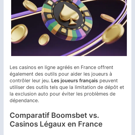
Les casinos en ligne agréés en France offrent
également des outils pour aider les joueurs à
contrôler leur jeu.
Les joueurs français
peuvent
utiliser des outils tels que la limitation de dépôt et
la exclusion auto pour éviter les problèmes de
dépendance.
Comparatif Boomsbet vs.
Casinos Légaux en France