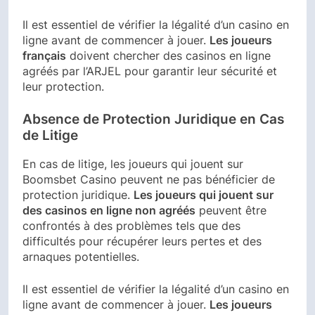
Il est essentiel de vérifier la légalité d’un casino en
ligne avant de commencer à jouer.
Les joueurs
français
doivent chercher des casinos en ligne
agréés par l’ARJEL pour garantir leur sécurité et
leur protection.
Absence de Protection Juridique en Cas
de Litige
En cas de litige, les joueurs qui jouent sur
Boomsbet Casino peuvent ne pas bénéficier de
protection juridique.
Les joueurs qui jouent sur
des casinos en ligne non agréés
peuvent être
confrontés à des problèmes tels que des
difficultés pour récupérer leurs pertes et des
arnaques potentielles.
Il est essentiel de vérifier la légalité d’un casino en
ligne avant de commencer à jouer.
Les joueurs