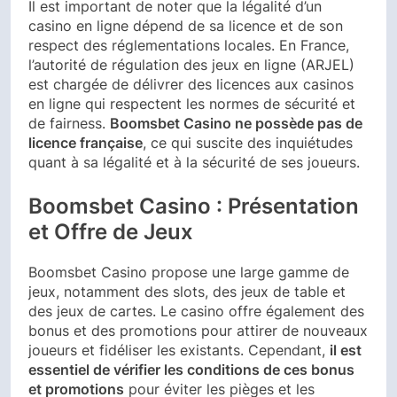
Il est important de noter que la légalité d’un
casino en ligne dépend de sa licence et de son
respect des réglementations locales. En France,
l’autorité de régulation des jeux en ligne (ARJEL)
est chargée de délivrer des licences aux casinos
en ligne qui respectent les normes de sécurité et
de fairness.
Boomsbet Casino ne possède pas de
licence française
, ce qui suscite des inquiétudes
quant à sa légalité et à la sécurité de ses joueurs.
Boomsbet Casino : Présentation
et Offre de Jeux
Boomsbet Casino propose une large gamme de
jeux, notamment des slots, des jeux de table et
des jeux de cartes. Le casino offre également des
bonus et des promotions pour attirer de nouveaux
joueurs et fidéliser les existants. Cependant,
il est
essentiel de vérifier les conditions de ces bonus
et promotions
pour éviter les pièges et les