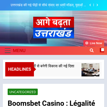
Skip
मुख्यमंत्री धामी ने कहा कि पेंशन राशि का समयबद्ध एवं पारदर्शी
to
तरीके से सीधे लाभार्थियों के खातों में हस्तांतरण किया जा रहा है,
जिससे पात्र लोगों को सरकारी योजनाओं का सीधे लाभ मिल रहा है
content
मुख्यमंत्री धामी के नेतृत्व में उत्तराखंड के पारंपरिक हस्तशिल्प और
हथकरघा उत्पादों को राष्ट्रीय पहचान दिलाने की दिशा में निरंतर
प्रयास
धामी कैबिनेट का फैसला: जल जीवन मिशन की योजनाओं के लिए
नया हस्तांतरण प्रोटोकॉल लागू, ग्राम पंचायतों को सौंपने की
प्रक्रिया होगी और प्रभावी
उत्तराखंड की नई पीढ़ी से सीधे संवाद का धामी मॉडल, युवाओं के
Aage Badhta
सुझावों से बनेगी विकास की नई दिशा
Live Now
मुख्यमंत्री धामी ने कहा कि पेंशन राशि का समयबद्ध एवं पारदर्शी
Uttarakhand
MENU
तरीके से सीधे लाभार्थियों के खातों में हस्तांतरण किया जा रहा है,
जिससे पात्र लोगों को सरकारी योजनाओं का सीधे लाभ मिल रहा है
मुख्यमंत्री धामी के नेतृत्व में उत्तराखंड के पारंपरिक हस्तशिल्प और
हथकरघा उत्पादों को राष्ट्रीय पहचान दिलाने की दिशा में निरंतर
प्रयास
ल, युवाओं के सुझावों से बनेगी विकास की नई दिशा
मुख्यमंत्
धामी कैबिनेट का फैसला: जल जीवन मिशन की योजनाओं के लिए
HEADLINES
8 August
नया हस्तांतरण प्रोटोकॉल लागू, ग्राम पंचायतों को सौंपने की
प्रक्रिया होगी और प्रभावी
UNCATEGORIZED
Boomsbet Casino : Légalité