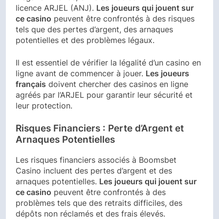
licence ARJEL (ANJ).
Les joueurs qui jouent sur
ce casino
peuvent être confrontés à des risques
tels que des pertes d’argent, des arnaques
potentielles et des problèmes légaux.
Il est essentiel de vérifier la légalité d’un casino en
ligne avant de commencer à jouer.
Les joueurs
français
doivent chercher des casinos en ligne
agréés par l’ARJEL pour garantir leur sécurité et
leur protection.
Risques Financiers : Perte d’Argent et
Arnaques Potentielles
Les risques financiers associés à Boomsbet
Casino incluent des pertes d’argent et des
arnaques potentielles.
Les joueurs qui jouent sur
ce casino
peuvent être confrontés à des
problèmes tels que des retraits difficiles, des
dépôts non réclamés et des frais élevés.