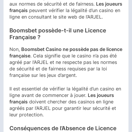
aux normes de sécurité et de fairness.
Les joueurs
français
peuvent vérifier la légalité d’un casino en
ligne en consultant le site web de l’ARJEL.
Boomsbet possède-t-il une Licence
Française ?
Non,
Boomsbet Casino ne possède pas de licence
française
. Cela signifie que le casino n’a pas été
agréé par l’ARJEL et ne respecte pas les normes
de sécurité et de fairness requises par la loi
française sur les jeux d’argent.
Il est essentiel de vérifier la légalité d’un casino en
ligne avant de commencer à jouer.
Les joueurs
français
doivent chercher des casinos en ligne
agréés par l’ARJEL pour garantir leur sécurité et
leur protection.
Conséquences de l’Absence de Licence