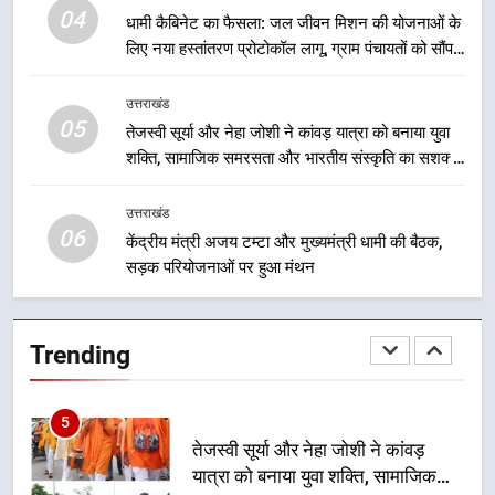
मुख्यमंत्री धामी के नेतृत्व में उत्तराखंड के
04
धामी कैबिनेट का फैसला: जल जीवन मिशन की योजनाओं के
पारंपरिक हस्तशिल्प और हथकरघा उत्पादों
लिए नया हस्तांतरण प्रोटोकॉल लागू, ग्राम पंचायतों को सौंपने
को राष्ट्रीय पहचान दिलाने की दिशा में
उत्तराखंड
की प्रक्रिया होगी और प्रभावी
निरंतर प्रयास
उत्तराखंड
05
4
तेजस्वी सूर्या और नेहा जोशी ने कांवड़ यात्रा को बनाया युवा
शक्ति, सामाजिक समरसता और भारतीय संस्कृति का सशक्त
धामी कैबिनेट का फैसला: जल जीवन
संदेश
मिशन की योजनाओं के लिए नया हस्तांतरण
प्रोटोकॉल लागू, ग्राम पंचायतों को सौंपने
उत्तराखंड
उत्तराखंड
06
की प्रक्रिया होगी और प्रभावी
केंद्रीय मंत्री अजय टम्टा और मुख्यमंत्री धामी की बैठक,
सड़क परियोजनाओं पर हुआ मंथन
5
तेजस्वी सूर्या और नेहा जोशी ने कांवड़
यात्रा को बनाया युवा शक्ति, सामाजिक
Trending
समरसता और भारतीय संस्कृति का सशक्त
उत्तराखंड
संदेश
6
केंद्रीय मंत्री अजय टम्टा और मुख्यमंत्री
धामी की बैठक, सड़क परियोजनाओं पर