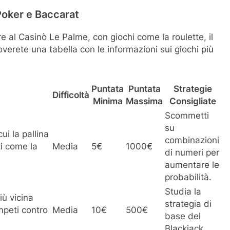
 Poker e Baccarat
re al Casinò Le Palme, con giochi come la roulette, il
roverete una tabella con le informazioni sui giochi più
Puntata
Puntata
Strategie
Difficoltà
Minima
Massima
Consigliate
Scommetti
su
i la pallina
combinazioni
ti come la
Media
5€
1000€
di numeri per
aumentare le
probabilità.
Studia la
iù vicina
strategia di
mpeti contro
Media
10€
500€
base del
Blackjack.