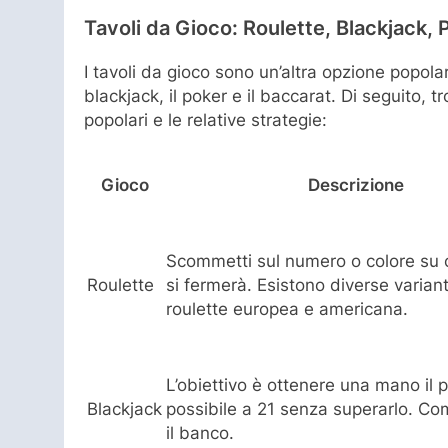
Tavoli da Gioco: Roulette, Blackjack,
I tavoli da gioco sono un’altra opzione popola
blackjack, il poker e il baccarat. Di seguito, t
popolari e le relative strategie:
Gioco
Descrizione
Scommetti sul numero o colore su cu
Roulette
si fermerà. Esistono diverse varian
roulette europea e americana.
L’obiettivo è ottenere una mano il p
Blackjack
possibile a 21 senza superarlo. Co
il banco.