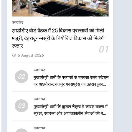
भरोसे का प्रतीक
6
मंत्री गणेश जोशी ने किसानों से
संवाद कर उन्हें सरकार की विभिन्न
उत्तराखंड
कृषि एवं बागवानी योजनाओं का
उत्तराखंड
एमडीडीए बोर्ड बैठक में 25 विकास प्रस्तावों को मिली
अधिक से अधिक लाभ उठाने का
मंजूरी, देहरादून-मसूरी के नियोजित विकास को मिलेगी
आह्वान किया
7
खेल मंत्री रेखा आर्या ने देवभूमि से
रफ्तार
01
बुलंद किया 2036 ओलंपिक
6 August 2026
मेजबानी का संकल्प
उत्तराखंड
उत्तराखंड
8
02
मुख्यमंत्री धामी के प्रयासों से बनबसा रेलवे स्टेशन
बंशीधर तिवारी के नेतृत्वकारी संदेश
पर अछनेरा-टनकपुर एक्सप्रेस का ठहराव हुआ
और ललित मोहन जोशी के
स्वीकृत
सामाजिक अभियान से युवाओं ने
उत्तराखंड
उत्तराखंड
लिया नशामुक्त भारत का संकल्प
03
मुख्यमंत्री धामी के कुशल नेतृत्व में कांवड़ यात्रा में
1
एमडीडीए बोर्ड बैठक में 25 विकास
सुरक्षा, स्वास्थ्य और आपातकालीन सेवाओं की बनी
प्रस्तावों को मिली मंजूरी, देहरादून-
मजबूत व्यवस्था
मसूरी के नियोजित विकास को
उत्तराखंड
उत्तराखंड