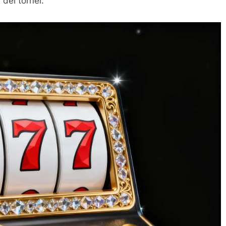
 dei tornei.