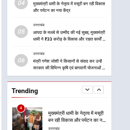
मिलेगी रफ्तार
04
मुख्यमंत्री धामी के नेतृत्व में मसूरी बन रही विकास
2
और पर्यटन का नया केंद्र
मुख्यमंत्री धामी के प्रयासों से
बनबसा रेलवे स्टेशन पर अछनेरा-
उत्तराखंड
टनकपुर एक्सप्रेस का ठहराव हुआ
उत्तराखंड
05
आपदा के मलबे से उम्मीद की नई सुबह, मुख्यमंत्री
स्वीकृत
धामी ने ₹33 करोड़ के विकास और राहत कार्यों से
3
धराली को फिर खड़ा कर बनाया भरोसे का प्रतीक
मुख्यमंत्री धामी के कुशल नेतृत्व में
उत्तराखंड
कांवड़ यात्रा में सुरक्षा, स्वास्थ्य और
06
आपातकालीन सेवाओं की बनी
मंत्री गणेश जोशी ने किसानों से संवाद कर उन्हें
उत्तराखंड
सरकार की विभिन्न कृषि एवं बागवानी योजनाओं का
मजबूत व्यवस्था
अधिक से अधिक लाभ उठाने का आह्वान किया
4
मुख्यमंत्री धामी के नेतृत्व में मसूरी
बन रही विकास और पर्यटन का नया
Trending
केंद्र
उत्तराखंड
5
आपदा के मलबे से उम्मीद की नई
सुबह, मुख्यमंत्री धामी ने ₹33
करोड़ के विकास और राहत कार्यों
उत्तराखंड