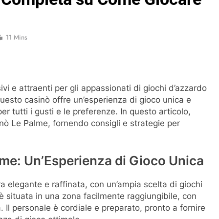
11 Mins
vi e attraenti per gli appassionati di giochi d’azzardo
 questo casinò offre un’esperienza di gioco unica e
 tutti i gusti e le preferenze. In questo articolo,
nò Le Palme, fornendo consigli e strategie per
lme: Un’Esperienza di Gioco Unica
a elegante e raffinata, con un’ampia scelta di giochi
 è situata in una zona facilmente raggiungibile, con
à. Il personale è cordiale e preparato, pronto a fornire