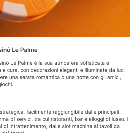
asinò Le Palme
asinò Le Palme è la sua atmosfera sofisticata e
e e cura, con decorazioni eleganti e illuminate da luci
rrere una serata romantica o una notte con gli amici,
iochi.
trategica, facilmente raggiungibile dalle principali
a di servizi, tra cui ristoranti, bar e alloggi di lusso. I
i di intrattenimento, dalle slot machine ai tavoli da