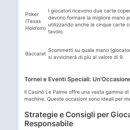
I giocatori ricevono due carte cope
Poker
devono formare la migliore mano p
(Texas
utilizzando anche le cinque carte 
Hold’em)
tavolo.
Scommetti su quale mano (giocato
Baccarat
si avvicinerà di più al valore di 9.
Tornei e Eventi Speciali: Un’Occasione
Il Casinò Le Palme offre una vasta gamma di to
machine. Queste occasioni sono ideali per met
Strategie e Consigli per Gio
Responsabile