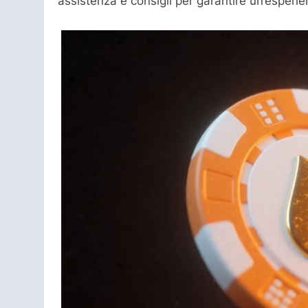
assistenza e consigli per garantire un’esperie