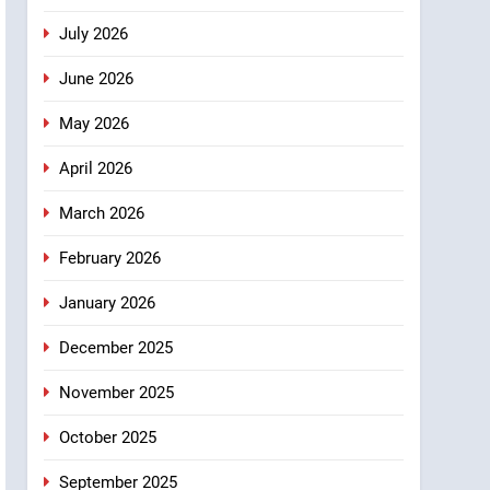
करोड़ के विकास और राहत कार्यों
उत्तराखंड
से धराली को फिर खड़ा कर बनाया
July 2026
भरोसे का प्रतीक
6
June 2026
मंत्री गणेश जोशी ने किसानों से
संवाद कर उन्हें सरकार की विभिन्न
May 2026
कृषि एवं बागवानी योजनाओं का
उत्तराखंड
अधिक से अधिक लाभ उठाने का
April 2026
आह्वान किया
7
खेल मंत्री रेखा आर्या ने देवभूमि से
March 2026
बुलंद किया 2036 ओलंपिक
मेजबानी का संकल्प
February 2026
उत्तराखंड
January 2026
8
बंशीधर तिवारी के नेतृत्वकारी संदेश
December 2025
और ललित मोहन जोशी के
सामाजिक अभियान से युवाओं ने
उत्तराखंड
November 2025
लिया नशामुक्त भारत का संकल्प
October 2025
September 2025