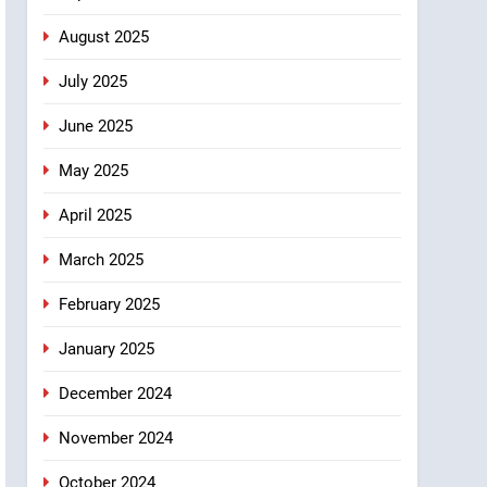
August 2025
July 2025
June 2025
May 2025
April 2025
March 2025
February 2025
January 2025
December 2024
November 2024
October 2024