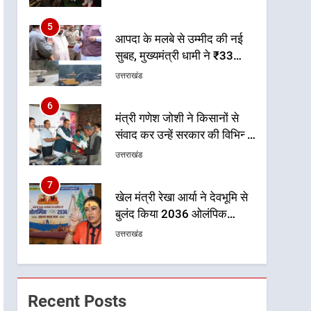
से धराली को फिर खड़ा कर बनाया
भरोसे का प्रतीक
6
मंत्री गणेश जोशी ने किसानों से
संवाद कर उन्हें सरकार की विभिन्न
कृषि एवं बागवानी योजनाओं का
उत्तराखंड
अधिक से अधिक लाभ उठाने का
आह्वान किया
7
खेल मंत्री रेखा आर्या ने देवभूमि से
बुलंद किया 2036 ओलंपिक
मेजबानी का संकल्प
उत्तराखंड
8
बंशीधर तिवारी के नेतृत्वकारी संदेश
और ललित मोहन जोशी के
सामाजिक अभियान से युवाओं ने
उत्तराखंड
लिया नशामुक्त भारत का संकल्प
1
एमडीडीए बोर्ड बैठक में 25 विकास
प्रस्तावों को मिली मंजूरी, देहरादून-
Recent Posts
मसूरी के नियोजित विकास को