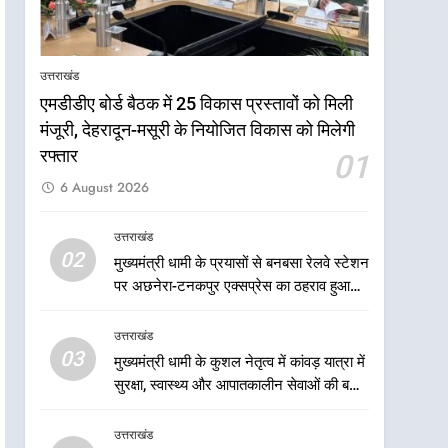
भरोसे का प्रतीक
6
मंत्री गणेश जोशी ने किसानों से
संवाद कर उन्हें सरकार की विभिन्न
उत्तराखंड
कृषि एवं बागवानी योजनाओं का
उत्तराखंड
एमडीडीए बोर्ड बैठक में 25 विकास प्रस्तावों को मिली
अधिक से अधिक लाभ उठाने का
मंजूरी, देहरादून-मसूरी के नियोजित विकास को मिलेगी
आह्वान किया
7
खेल मंत्री रेखा आर्या ने देवभूमि से
रफ्तार
01
बुलंद किया 2036 ओलंपिक
6 August 2026
मेजबानी का संकल्प
उत्तराखंड
उत्तराखंड
8
02
मुख्यमंत्री धामी के प्रयासों से बनबसा रेलवे स्टेशन
बंशीधर तिवारी के नेतृत्वकारी संदेश
पर अछनेरा-टनकपुर एक्सप्रेस का ठहराव हुआ
और ललित मोहन जोशी के
स्वीकृत
सामाजिक अभियान से युवाओं ने
उत्तराखंड
उत्तराखंड
लिया नशामुक्त भारत का संकल्प
03
मुख्यमंत्री धामी के कुशल नेतृत्व में कांवड़ यात्रा में
1
एमडीडीए बोर्ड बैठक में 25 विकास
सुरक्षा, स्वास्थ्य और आपातकालीन सेवाओं की बनी
प्रस्तावों को मिली मंजूरी, देहरादून-
मजबूत व्यवस्था
मसूरी के नियोजित विकास को
उत्तराखंड
उत्तराखंड