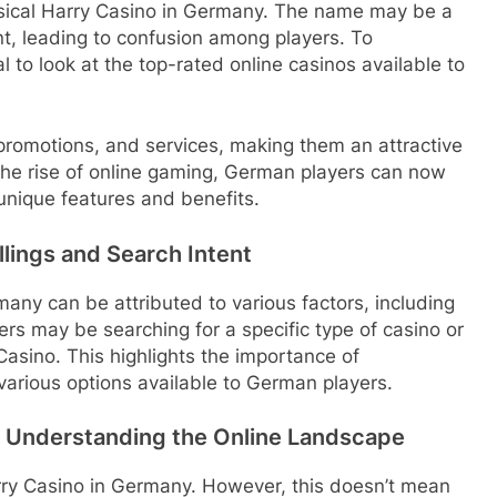
 physical Harry Casino in Germany. The name may be a
nt, leading to confusion among players. To
l to look at the top-rated online casinos available to
promotions, and services, making them an attractive
 the rise of online gaming, German players can now
 unique features and benefits.
ings and Search Intent
ny can be attributed to various factors, including
rs may be searching for a specific type of casino or
asino. This highlights the importance of
arious options available to German players.
: Understanding the Online Landscape
arry Casino in Germany. However, this doesn’t mean