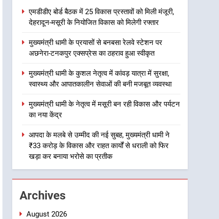
उत्तराखंड
मिलेगी रफ्तार
एमडीडीए बोर्ड बैठक में 25 विकास प्रस्तावों को मिली मंजूरी,
देहरादून-मसूरी के नियोजित विकास को मिलेगी रफ्तार
2
मुख्यमंत्री धामी के प्रयासों से
मुख्यमंत्री धामी के प्रयासों से बनबसा रेलवे स्टेशन पर
बनबसा रेलवे स्टेशन पर अछनेरा-
अछनेरा-टनकपुर एक्सप्रेस का ठहराव हुआ स्वीकृत
टनकपुर एक्सप्रेस का ठहराव हुआ
उत्तराखंड
स्वीकृत
मुख्यमंत्री धामी के कुशल नेतृत्व में कांवड़ यात्रा में सुरक्षा,
3
स्वास्थ्य और आपातकालीन सेवाओं की बनी मजबूत व्यवस्था
मुख्यमंत्री धामी के कुशल नेतृत्व में
कांवड़ यात्रा में सुरक्षा, स्वास्थ्य और
मुख्यमंत्री धामी के नेतृत्व में मसूरी बन रही विकास और पर्यटन
आपातकालीन सेवाओं की बनी
उत्तराखंड
का नया केंद्र
मजबूत व्यवस्था
4
आपदा के मलबे से उम्मीद की नई सुबह, मुख्यमंत्री धामी ने
मुख्यमंत्री धामी के नेतृत्व में मसूरी
₹33 करोड़ के विकास और राहत कार्यों से धराली को फिर
बन रही विकास और पर्यटन का नया
खड़ा कर बनाया भरोसे का प्रतीक
केंद्र
उत्तराखंड
5
Archives
आपदा के मलबे से उम्मीद की नई
सुबह, मुख्यमंत्री धामी ने ₹33
August 2026