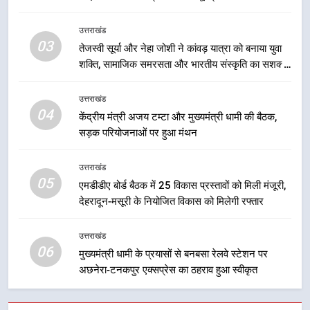
2
की प्रक्रिया होगी और प्रभावी
धामी कैबिनेट का फैसला: जल जीवन
उत्तराखंड
मिशन की योजनाओं के लिए नया हस्तांतरण
03
तेजस्वी सूर्या और नेहा जोशी ने कांवड़ यात्रा को बनाया युवा
प्रोटोकॉल लागू, ग्राम पंचायतों को सौंपने
उत्तराखंड
शक्ति, सामाजिक समरसता और भारतीय संस्कृति का सशक्त
की प्रक्रिया होगी और प्रभावी
संदेश
3
उत्तराखंड
तेजस्वी सूर्या और नेहा जोशी ने कांवड़
04
केंद्रीय मंत्री अजय टम्टा और मुख्यमंत्री धामी की बैठक,
यात्रा को बनाया युवा शक्ति, सामाजिक
सड़क परियोजनाओं पर हुआ मंथन
समरसता और भारतीय संस्कृति का सशक्त
उत्तराखंड
संदेश
उत्तराखंड
05
4
एमडीडीए बोर्ड बैठक में 25 विकास प्रस्तावों को मिली मंजूरी,
देहरादून-मसूरी के नियोजित विकास को मिलेगी रफ्तार
केंद्रीय मंत्री अजय टम्टा और मुख्यमंत्री
धामी की बैठक, सड़क परियोजनाओं पर
हुआ मंथन
उत्तराखंड
उत्तराखंड
06
मुख्यमंत्री धामी के प्रयासों से बनबसा रेलवे स्टेशन पर
अछनेरा-टनकपुर एक्सप्रेस का ठहराव हुआ स्वीकृत
5
एमडीडीए बोर्ड बैठक में 25 विकास प्रस्तावों
को मिली मंजूरी, देहरादून-मसूरी के