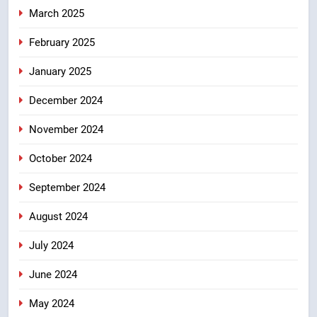
March 2025
February 2025
January 2025
December 2024
November 2024
October 2024
September 2024
August 2024
July 2024
June 2024
May 2024