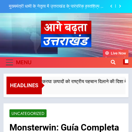
Skip
प्रयास
धामी कैबिनेट का फैसला: जल जीवन मिशन की योजनाओं के लिए
to
नया हस्तांतरण प्रोटोकॉल लागू, ग्राम पंचायतों को सौंपने की
प्रक्रिया होगी और प्रभावी
content
तेजस्वी सूर्या और नेहा जोशी ने कांवड़ यात्रा को बनाया युवा शक्ति,
सामाजिक समरसता और भारतीय संस्कृति का सशक्त संदेश
केंद्रीय मंत्री अजय टम्टा और मुख्यमंत्री धामी की बैठक, सड़क
परियोजनाओं पर हुआ मंथन
मुख्यमंत्री धामी के नेतृत्व में उत्तराखंड के पारंपरिक हस्तशिल्प और
Aage Badhta
हथकरघा उत्पादों को राष्ट्रीय पहचान दिलाने की दिशा में निरंतर
Live Now
प्रयास
धामी कैबिनेट का फैसला: जल जीवन मिशन की योजनाओं के लिए
Uttarakhand
MENU
नया हस्तांतरण प्रोटोकॉल लागू, ग्राम पंचायतों को सौंपने की
प्रक्रिया होगी और प्रभावी
तेजस्वी सूर्या और नेहा जोशी ने कांवड़ यात्रा को बनाया युवा शक्ति,
सामाजिक समरसता और भारतीय संस्कृति का सशक्त संदेश
परिक हस्तशिल्प और हथकरघा उत्पादों को राष्ट्रीय पहचान दिलाने की दिशा में निरंतर प
केंद्रीय मंत्री अजय टम्टा और मुख्यमंत्री धामी की बैठक, सड़क
HEADLINES
परियोजनाओं पर हुआ मंथन
UNCATEGORIZED
Monsterwin: Guía Completa