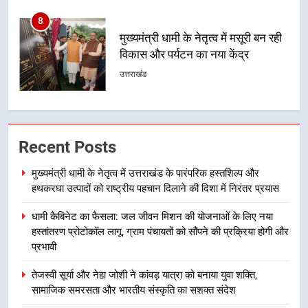
1
मुख्यमंत्री धामी के नेतृत्व में उत्तराखंड के
पारंपरिक हस्तशिल्प और हथकरघा उत्पादों
को राष्ट्रीय पहचान दिलाने की दिशा में
उत्तराखंड
निरंतर प्रयास
2
धामी कैबिनेट का फैसला: जल जीवन
Recent Posts
मिशन की योजनाओं के लिए नया हस्तांतरण
प्रोटोकॉल लागू, ग्राम पंचायतों को सौंपने
उत्तराखंड
मुख्यमंत्री धामी के नेतृत्व में उत्तराखंड के पारंपरिक हस्तशिल्प और
की प्रक्रिया होगी और प्रभावी
हथकरघा उत्पादों को राष्ट्रीय पहचान दिलाने की दिशा में निरंतर प्रयास
3
धामी कैबिनेट का फैसला: जल जीवन मिशन की योजनाओं के लिए नया
तेजस्वी सूर्या और नेहा जोशी ने कांवड़
हस्तांतरण प्रोटोकॉल लागू, ग्राम पंचायतों को सौंपने की प्रक्रिया होगी और
यात्रा को बनाया युवा शक्ति, सामाजिक
प्रभावी
समरसता और भारतीय संस्कृति का सशक्त
उत्तराखंड
संदेश
तेजस्वी सूर्या और नेहा जोशी ने कांवड़ यात्रा को बनाया युवा शक्ति,
सामाजिक समरसता और भारतीय संस्कृति का सशक्त संदेश
4