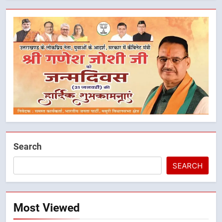
5
एमडीडीए बोर्ड बैठक में 25 विकास प्रस्तावों
को मिली मंजूरी, देहरादून-मसूरी के
Search
नियोजित विकास को मिलेगी रफ्तार
उत्तराखंड
SEARCH
6
मुख्यमंत्री धामी के प्रयासों से बनबसा रेलवे
Most Viewed
स्टेशन पर अछनेरा-टनकपुर एक्सप्रेस का
ठहराव हुआ स्वीकृत