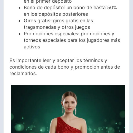
en el primer depósito
Bono de depósito: un bono de hasta 50%
en los depósitos posteriores
Giros gratis: giros gratis en las
tragamonedas y otros juegos
Promociones especiales: promociones y
torneos especiales para los jugadores más
activos
Es importante leer y aceptar los términos y
condiciones de cada bono y promoción antes de
reclamarlos.