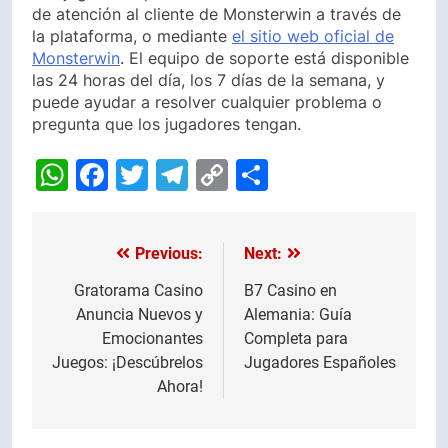
de atención al cliente de Monsterwin a través de
la plataforma, o mediante
el sitio web oficial de
Monsterwin
. El equipo de soporte está disponible
las 24 horas del día, los 7 días de la semana, y
puede ayudar a resolver cualquier problema o
pregunta que los jugadores tengan.
WhatsApp
Facebook
Twitter
Telegram
Copy
Share
Link
Previous:
Next:
Post
navigation
Gratorama Casino
B7 Casino en
Anuncia Nuevos y
Alemania: Guía
Emocionantes
Completa para
Juegos: ¡Descúbrelos
Jugadores Españoles
Ahora!