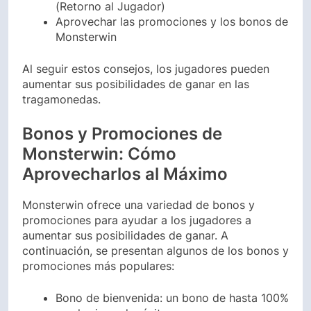
(Retorno al Jugador)
Aprovechar las promociones y los bonos de
Monsterwin
Al seguir estos consejos, los jugadores pueden
aumentar sus posibilidades de ganar en las
tragamonedas.
Bonos y Promociones de
Monsterwin: Cómo
Aprovecharlos al Máximo
Monsterwin ofrece una variedad de bonos y
promociones para ayudar a los jugadores a
aumentar sus posibilidades de ganar. A
continuación, se presentan algunos de los bonos y
promociones más populares:
Bono de bienvenida: un bono de hasta 100%