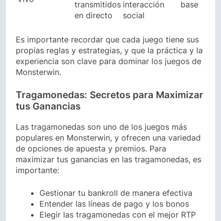
transmitidos
interacción
base
en directo
social
Es importante recordar que cada juego tiene sus
propias reglas y estrategias, y que la práctica y la
experiencia son clave para dominar los juegos de
Monsterwin.
Tragamonedas: Secretos para Maximizar
tus Ganancias
Las tragamonedas son uno de los juegos más
populares en Monsterwin, y ofrecen una variedad
de opciones de apuesta y premios. Para
maximizar tus ganancias en las tragamonedas, es
importante:
Gestionar tu bankroll de manera efectiva
Entender las líneas de pago y los bonos
Elegir las tragamonedas con el mejor RTP