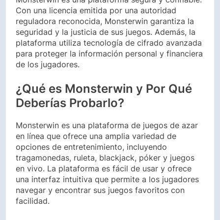
Con una licencia emitida por una autoridad
reguladora reconocida, Monsterwin garantiza la
seguridad y la justicia de sus juegos. Además, la
plataforma utiliza tecnología de cifrado avanzada
para proteger la información personal y financiera
de los jugadores.
¿Qué es Monsterwin y Por Qué
Deberías Probarlo?
Monsterwin es una plataforma de juegos de azar
en línea que ofrece una amplia variedad de
opciones de entretenimiento, incluyendo
tragamonedas, ruleta, blackjack, póker y juegos
en vivo. La plataforma es fácil de usar y ofrece
una interfaz intuitiva que permite a los jugadores
navegar y encontrar sus juegos favoritos con
facilidad.