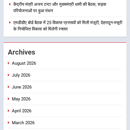
केंद्रीय मंत्री अजय टम्टा और मुख्यमंत्री
केंद्रीय मंत्री अजय टम्टा और मुख्यमंत्री धामी की बैठक, सड़क
धामी की बैठक, सड़क परियोजनाओं पर
परियोजनाओं पर हुआ मंथन
हुआ मंथन
उत्तराखंड
एमडीडीए बोर्ड बैठक में 25 विकास प्रस्तावों को मिली मंजूरी, देहरादून-मसूरी
के नियोजित विकास को मिलेगी रफ्तार
5
एमडीडीए बोर्ड बैठक में 25 विकास प्रस्तावों
को मिली मंजूरी, देहरादून-मसूरी के
Archives
नियोजित विकास को मिलेगी रफ्तार
उत्तराखंड
August 2026
6
July 2026
मुख्यमंत्री धामी के प्रयासों से बनबसा रेलवे
स्टेशन पर अछनेरा-टनकपुर एक्सप्रेस का
June 2026
ठहराव हुआ स्वीकृत
उत्तराखंड
May 2026
7
April 2026
मुख्यमंत्री धामी के कुशल नेतृत्व में कांवड़
March 2026
यात्रा में सुरक्षा, स्वास्थ्य और आपातकालीन
सेवाओं की बनी मजबूत व्यवस्था