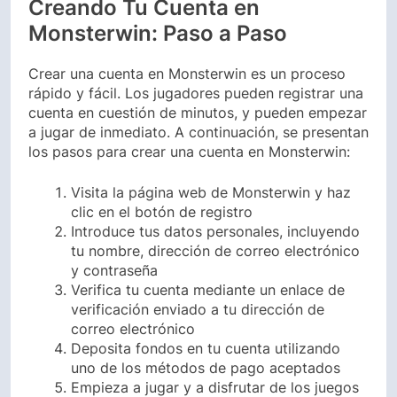
Creando Tu Cuenta en
Monsterwin: Paso a Paso
Crear una cuenta en Monsterwin es un proceso
rápido y fácil. Los jugadores pueden registrar una
cuenta en cuestión de minutos, y pueden empezar
a jugar de inmediato. A continuación, se presentan
los pasos para crear una cuenta en Monsterwin:
Visita la página web de Monsterwin y haz
clic en el botón de registro
Introduce tus datos personales, incluyendo
tu nombre, dirección de correo electrónico
y contraseña
Verifica tu cuenta mediante un enlace de
verificación enviado a tu dirección de
correo electrónico
Deposita fondos en tu cuenta utilizando
uno de los métodos de pago aceptados
Empieza a jugar y a disfrutar de los juegos