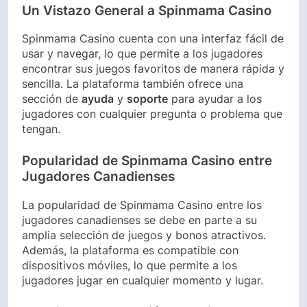
Un Vistazo General a Spinmama Casino
Spinmama Casino cuenta con una interfaz fácil de
usar y navegar, lo que permite a los jugadores
encontrar sus juegos favoritos de manera rápida y
sencilla. La plataforma también ofrece una
sección de
ayuda
y
soporte
para ayudar a los
jugadores con cualquier pregunta o problema que
tengan.
Popularidad de Spinmama Casino entre
Jugadores Canadienses
La popularidad de Spinmama Casino entre los
jugadores canadienses se debe en parte a su
amplia selección de juegos y bonos atractivos.
Además, la plataforma es compatible con
dispositivos móviles, lo que permite a los
jugadores jugar en cualquier momento y lugar.