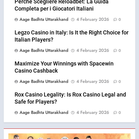
Perché Scegliere Reloadbet: La Guida
Completa per i Giocatori Italiani
Aage Badhta Uttarakhand
4 February 2026
0
Legzo Casino in Italy: Is It the Right Choice for
Italian Players?
Aage Badhta Uttarakhand
4 February 2026
0
Maximize Your Winnings with Spacewin
Casino Cashback
Aage Badhta Uttarakhand
4 February 2026
0
Rox Casino Legality: Is Rox Casino Legal and
Safe for Players?
Aage Badhta Uttarakhand
4 February 2026
0