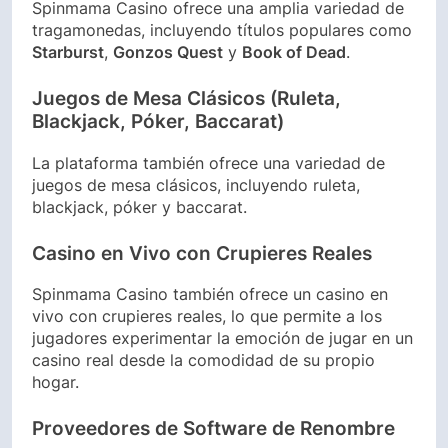
Spinmama Casino ofrece una amplia variedad de
tragamonedas, incluyendo títulos populares como
Starburst
,
Gonzos Quest
y
Book of Dead
.
Juegos de Mesa Clásicos (Ruleta,
Blackjack, Póker, Baccarat)
La plataforma también ofrece una variedad de
juegos de mesa clásicos, incluyendo ruleta,
blackjack, póker y baccarat.
Casino en Vivo con Crupieres Reales
Spinmama Casino también ofrece un casino en
vivo con crupieres reales, lo que permite a los
jugadores experimentar la emoción de jugar en un
casino real desde la comodidad de su propio
hogar.
Proveedores de Software de Renombre