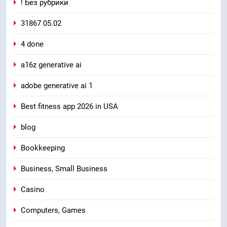
! Без рубрики
31867 05.02
4 done
a16z generative ai
adobe generative ai 1
Best fitness app 2026 in USA
blog
Bookkeeping
Business, Small Business
Casino
Computers, Games