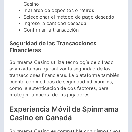
Casino
Ir al área de depósitos o retiros
Seleccionar el método de pago deseado
Ingrese la cantidad deseada
Confirmar la transacción
Seguridad de las Transacciones
Financieras
Spinmama Casino utiliza tecnología de cifrado
avanzada para garantizar la seguridad de las
transacciones financieras. La plataforma también
cuenta con medidas de seguridad adicionales,
como la autenticación de dos factores, para
proteger la cuenta de los jugadores.
Experiencia Móvil de Spinmama
Casino en Canadá
Spinmama Casino es compatible con dispositivos