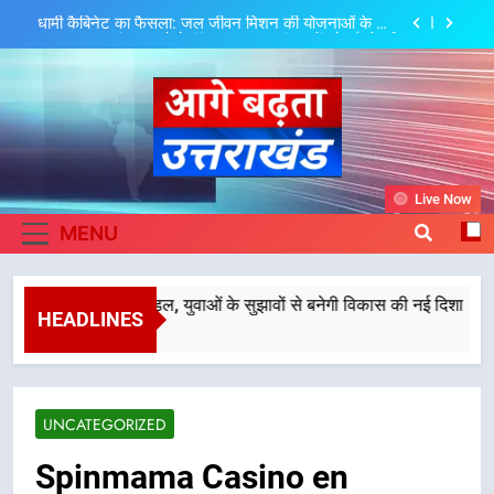
Skip
प्रक्रिया होगी और प्रभावी
उत्तराखंड की नई पीढ़ी से सीधे संवाद का धामी मॉडल, युवाओं के
to
सुझावों से बनेगी विकास की नई दिशा
content
मुख्यमंत्री धामी ने कहा कि पेंशन राशि का समयबद्ध एवं पारदर्शी
तरीके से सीधे लाभार्थियों के खातों में हस्तांतरण किया जा रहा है,
जिससे पात्र लोगों को सरकारी योजनाओं का सीधे लाभ मिल रहा है
मुख्यमंत्री धामी के नेतृत्व में उत्तराखंड के पारंपरिक हस्तशिल्प और
हथकरघा उत्पादों को राष्ट्रीय पहचान दिलाने की दिशा में निरंतर
प्रयास
धामी कैबिनेट का फैसला: जल जीवन मिशन की योजनाओं के लिए
Aage Badhta
नया हस्तांतरण प्रोटोकॉल लागू, ग्राम पंचायतों को सौंपने की
Live Now
प्रक्रिया होगी और प्रभावी
उत्तराखंड की नई पीढ़ी से सीधे संवाद का धामी मॉडल, युवाओं के
Uttarakhand
MENU
सुझावों से बनेगी विकास की नई दिशा
मुख्यमंत्री धामी ने कहा कि पेंशन राशि का समयबद्ध एवं पारदर्शी
तरीके से सीधे लाभार्थियों के खातों में हस्तांतरण किया जा रहा है,
जिससे पात्र लोगों को सरकारी योजनाओं का सीधे लाभ मिल रहा है
े संवाद का धामी मॉडल, युवाओं के सुझावों से बनेगी विकास की नई दिशा
मुख्यमंत्री धामी के नेतृत्व में उत्तराखंड के पारंपरिक हस्तशिल्प और
HEADLINES
हथकरघा उत्पादों को राष्ट्रीय पहचान दिलाने की दिशा में निरंतर
प्रयास
धामी कैबिनेट का फैसला: जल जीवन मिशन की योजनाओं के लिए
नया हस्तांतरण प्रोटोकॉल लागू, ग्राम पंचायतों को सौंपने की
प्रक्रिया होगी और प्रभावी
UNCATEGORIZED
Spinmama Casino en