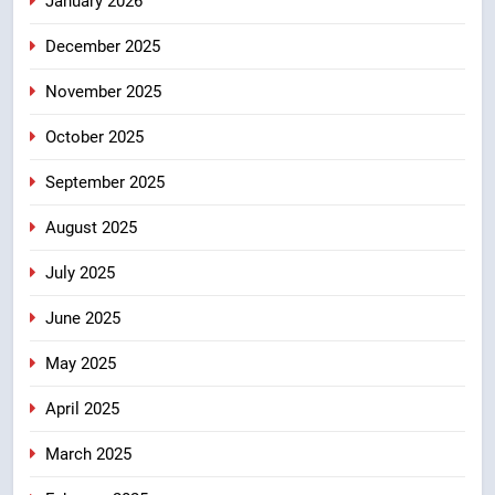
January 2026
एमडीडीए बोर्ड बैठक में 25 विकास प्रस्तावों
को मिली मंजूरी, देहरादून-मसूरी के
December 2025
नियोजित विकास को मिलेगी रफ्तार
उत्तराखंड
November 2025
8
October 2025
मुख्यमंत्री धामी के प्रयासों से बनबसा रेलवे
स्टेशन पर अछनेरा-टनकपुर एक्सप्रेस का
September 2025
ठहराव हुआ स्वीकृत
उत्तराखंड
August 2025
July 2025
June 2025
May 2025
April 2025
March 2025