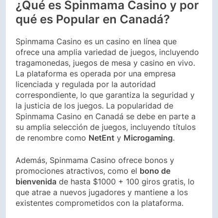
¿Qué es Spinmama Casino y por
qué es Popular en Canadá?
Spinmama Casino es un casino en línea que
ofrece una amplia variedad de juegos, incluyendo
tragamonedas, juegos de mesa y casino en vivo.
La plataforma es operada por una empresa
licenciada y regulada por la autoridad
correspondiente, lo que garantiza la seguridad y
la justicia de los juegos. La popularidad de
Spinmama Casino en Canadá se debe en parte a
su amplia selección de juegos, incluyendo títulos
de renombre como
NetEnt
y
Microgaming
.
Además, Spinmama Casino ofrece bonos y
promociones atractivos, como el
bono de
bienvenida
de hasta $1000 + 100 giros gratis, lo
que atrae a nuevos jugadores y mantiene a los
existentes comprometidos con la plataforma.