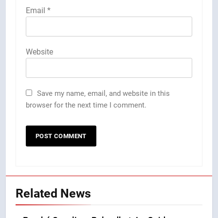
Email
*
Website
Save my name, email, and website in this
browser for the next time I comment.
Related News