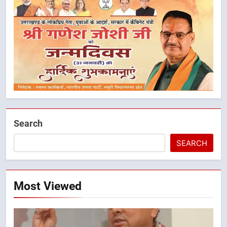
Search
SEARCH
5
तेजस्वी सूर्या और नेहा जोशी ने कांवड़
यात्रा को बनाया युवा शक्ति, सामाजिक
Most Viewed
समरसता और भारतीय संस्कृति का सशक्त
उत्तराखंड
संदेश
6