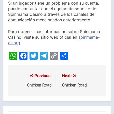
Si un jugador tiene un problema con su cuenta,
puede contactar con el equipo de soporte de
Spinmama Casino a través de los canales de
comunicación mencionados anteriormente.
Para obtener más información sobre Spinmama
Casino, visite su sitio web oficial en
spinmama-
es.org
WhatsApp
Facebook
Twitter
Telegram
Copy
Share
Link
Previous:
Next:
Post
navigation
Chicken Road
Chicken Road