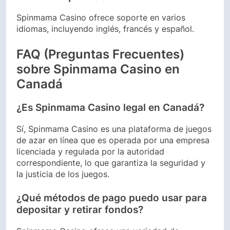
Spinmama Casino ofrece soporte en varios
idiomas, incluyendo inglés, francés y español.
FAQ (Preguntas Frecuentes)
sobre Spinmama Casino en
Canadá
¿Es Spinmama Casino legal en Canadá?
Sí, Spinmama Casino es una plataforma de juegos
de azar en línea que es operada por una empresa
licenciada y regulada por la autoridad
correspondiente, lo que garantiza la seguridad y
la justicia de los juegos.
¿Qué métodos de pago puedo usar para
depositar y retirar fondos?