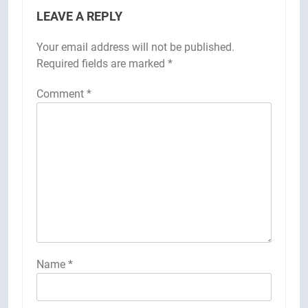
LEAVE A REPLY
Your email address will not be published.
Required fields are marked
*
Comment
*
Name
*