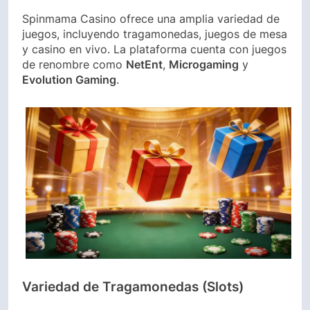
Spinmama Casino ofrece una amplia variedad de
juegos, incluyendo tragamonedas, juegos de mesa
y casino en vivo. La plataforma cuenta con juegos
de renombre como
NetEnt
,
Microgaming
y
Evolution Gaming
.
Variedad de Tragamonedas (Slots)