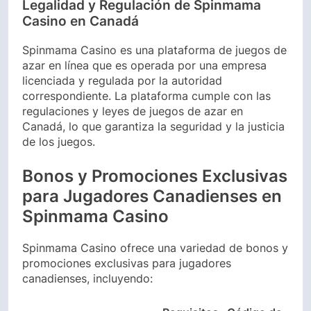
Legalidad y Regulación de Spinmama
Casino en Canadá
Spinmama Casino es una plataforma de juegos de
azar en línea que es operada por una empresa
licenciada y regulada por la autoridad
correspondiente. La plataforma cumple con las
regulaciones y leyes de juegos de azar en
Canadá, lo que garantiza la seguridad y la justicia
de los juegos.
Bonos y Promociones Exclusivas
para Jugadores Canadienses en
Spinmama Casino
Spinmama Casino ofrece una variedad de bonos y
promociones exclusivas para jugadores
canadienses, incluyendo: