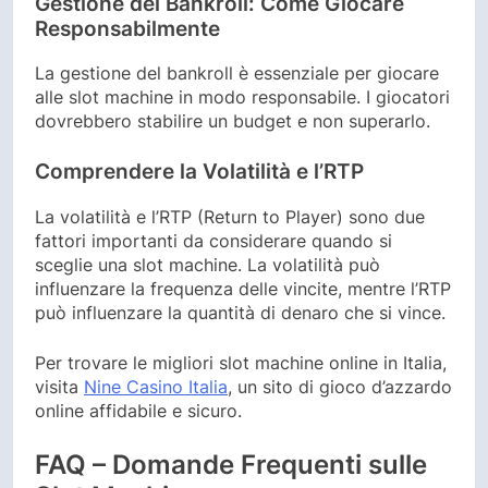
Gestione del Bankroll: Come Giocare
Responsabilmente
La gestione del bankroll è essenziale per giocare
alle slot machine in modo responsabile. I giocatori
dovrebbero stabilire un budget e non superarlo.
Comprendere la Volatilità e l’RTP
La volatilità e l’RTP (Return to Player) sono due
fattori importanti da considerare quando si
sceglie una slot machine. La volatilità può
influenzare la frequenza delle vincite, mentre l’RTP
può influenzare la quantità di denaro che si vince.
Per trovare le migliori slot machine online in Italia,
visita
Nine Casino Italia
, un sito di gioco d’azzardo
online affidabile e sicuro.
FAQ – Domande Frequenti sulle