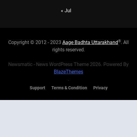
« Jul
®
Copyright © 2012 - 2023
Aage Badhta Uttarakhand
. All
rights reserved.
Newsmatic - News WordPress Theme 2026. Powered By
BlazeThemes
.
Support
Terms & Condition
Privacy