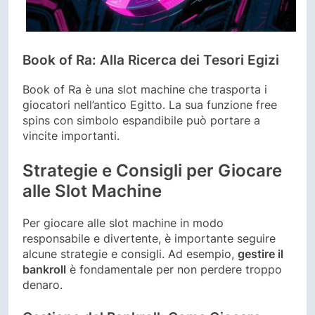
Book of Ra: Alla Ricerca dei Tesori Egizi
Book of Ra è una slot machine che trasporta i
giocatori nell’antico Egitto. La sua funzione free
spins con simbolo espandibile può portare a
vincite importanti.
Strategie e Consigli per Giocare
alle Slot Machine
Per giocare alle slot machine in modo
responsabile e divertente, è importante seguire
alcune strategie e consigli. Ad esempio,
gestire il
bankroll
è fondamentale per non perdere troppo
denaro.