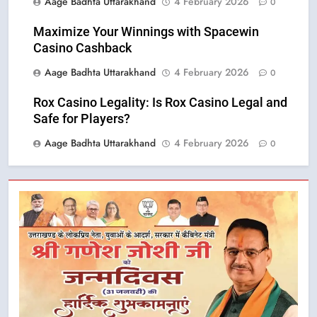
Aage Badhta Uttarakhand
4 February 2026
0
Maximize Your Winnings with Spacewin
Casino Cashback
Aage Badhta Uttarakhand
4 February 2026
0
Rox Casino Legality: Is Rox Casino Legal and
Safe for Players?
Aage Badhta Uttarakhand
4 February 2026
0