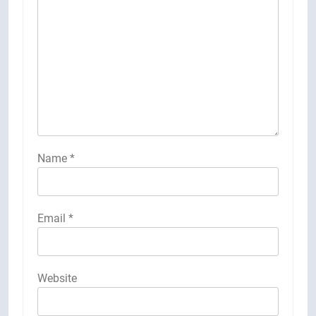
Name
*
Email
*
Website