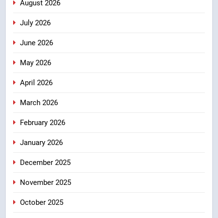
August 2026
5
July 2026
एमडीडीए बोर्ड बैठक में 25 विकास प्रस्तावों
को मिली मंजूरी, देहरादून-मसूरी के
June 2026
नियोजित विकास को मिलेगी रफ्तार
उत्तराखंड
May 2026
6
April 2026
मुख्यमंत्री धामी के प्रयासों से बनबसा रेलवे
March 2026
स्टेशन पर अछनेरा-टनकपुर एक्सप्रेस का
ठहराव हुआ स्वीकृत
उत्तराखंड
February 2026
January 2026
7
मुख्यमंत्री धामी के कुशल नेतृत्व में कांवड़
December 2025
यात्रा में सुरक्षा, स्वास्थ्य और आपातकालीन
सेवाओं की बनी मजबूत व्यवस्था
उत्तराखंड
November 2025
October 2025
8