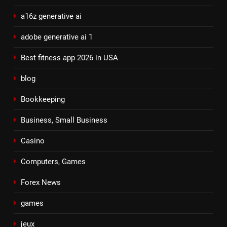
a16z generative ai
adobe generative ai 1
Best fitness app 2026 in USA
blog
Bookkeeping
Business, Small Business
Casino
Computers, Games
Forex News
games
jeux