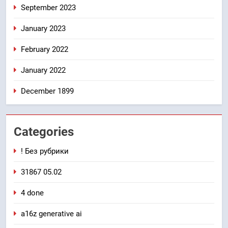
September 2023
January 2023
February 2022
January 2022
December 1899
Categories
! Без рубрики
31867 05.02
4 done
a16z generative ai