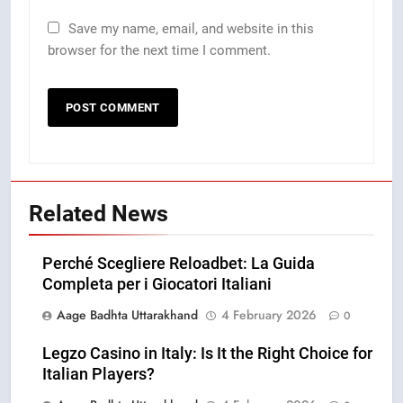
Save my name, email, and website in this
browser for the next time I comment.
Related News
Perché Scegliere Reloadbet: La Guida
Completa per i Giocatori Italiani
Aage Badhta Uttarakhand
4 February 2026
0
Legzo Casino in Italy: Is It the Right Choice for
Italian Players?