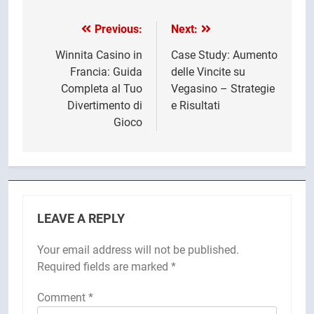
Previous:
Next:
Post
navigation
Winnita Casino in
Case Study: Aumento
Francia: Guida
delle Vincite su
Completa al Tuo
Vegasino – Strategie
Divertimento di
e Risultati
Gioco
LEAVE A REPLY
Your email address will not be published.
Required fields are marked
*
Comment
*