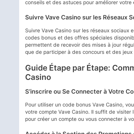
conseils et des astuces pour améliorer votre 
Suivre Vave Casino sur les Réseaux S
Suivre Vave Casino sur les réseaux sociaux e
codes bonus et des offres spéciales disponi
permettent de recevoir des mises à jour réguli
que de participer à des concours et des jeux
Guide Étape par Étape: Comm
Casino
S’inscrire ou Se Connecter à Votre 
Pour utiliser un code bonus Vave Casino, vou
votre compte Vave Casino. Il suffit de visiter 
pour créer un compte ou vous connecter à vo
Accéder à la Section des Promotions