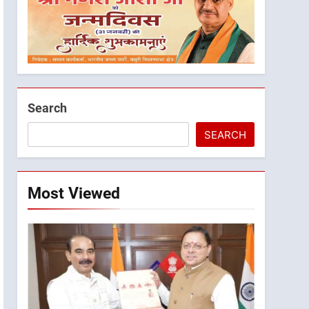
Search
SEARCH
Most Viewed
5
मुख्यमंत्री धामी के नेतृत्व में मसूरी
बन रही विकास और पर्यटन का नया
केंद्र
उत्तराखंड
6