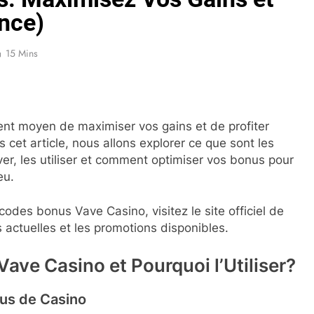
nce)
15 Mins
nt moyen de maximiser vos gains et de profiter
 cet article, nous allons explorer ce que sont les
r, les utiliser et comment optimiser vos bonus pour
eu.
codes bonus Vave Casino, visitez le site officiel de
s actuelles et les promotions disponibles.
ave Casino et Pourquoi l’Utiliser?
us de Casino