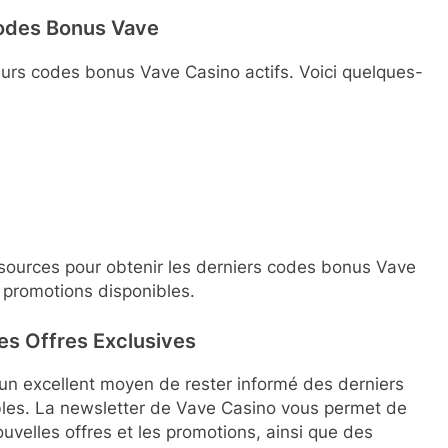
Codes Bonus Vave
lleurs codes bonus Vave Casino actifs. Voici quelques-
s sources pour obtenir les derniers codes bonus Vave
s promotions disponibles.
des Offres Exclusives
 un excellent moyen de rester informé des derniers
bles. La newsletter de Vave Casino vous permet de
ouvelles offres et les promotions, ainsi que des