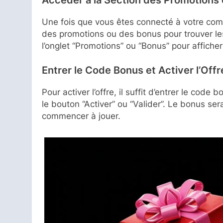
Une fois que vous êtes connecté à votre com
des promotions ou des bonus pour trouver les 
l’onglet “Promotions” ou “Bonus” pour afficher
Entrer le Code Bonus et Activer l’Offr
Pour activer l’offre, il suffit d’entrer le cod
le bouton “Activer” ou “Valider”. Le bonus se
commencer à jouer.