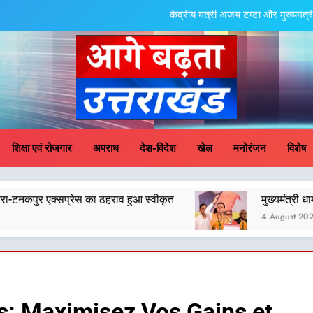
केंद्रीय मंत्री अजय टम्टा और मुख्यमं
एमडीडीए बोर्ड बैठक में 25 विकास प्रस्तावों को मिली मंजूरी,
मुख्यमंत्री धामी के प्रयासों से बनबसा रेलवे स्टेशन 
मुख्यमंत्री धामी के कुशल नेतृत्व में कांवड़ यात्रा में सुरक्षा, 
ge Badhta Uttara
केंद्रीय मंत्री अजय टम्टा और मुख्यमं
शिक्षा एवं रोजगार
अपराध
देश-विदेश
खेल
मनोरंजन
विशेष
एमडीडीए बोर्ड बैठक में 25 विकास प्रस्तावों को मिली मंजूरी,
्रेस का ठहराव हुआ स्वीकृत
मुख्यमंत्री धामी के कुशल नेतृत्व
मुख्यमंत्री धामी के प्रयासों से बनबसा रेलवे स्टेशन 
4 August 2026
मुख्यमंत्री धामी के कुशल नेतृत्व में कांवड़ यात्रा में सुरक्षा, 
: Maximisez Vos Gains et