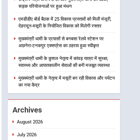
सड़क परियोजनाओं पर हुआ मंथन
2
एमडीडीए बोर्ड बैठक में 25 विकास
एमडीडीए बोर्ड बैठक में 25 विकास प्रस्तावों को मिली मंजूरी,
प्रस्तावों को मिली मंजूरी, देहरादून-
देहरादून-मसूरी के नियोजित विकास को मिलेगी रफ्तार
मसूरी के नियोजित विकास को
उत्तराखंड
मिलेगी रफ्तार
मुख्यमंत्री धामी के प्रयासों से बनबसा रेलवे स्टेशन पर
3
अछनेरा-टनकपुर एक्सप्रेस का ठहराव हुआ स्वीकृत
मुख्यमंत्री धामी के प्रयासों से
बनबसा रेलवे स्टेशन पर अछनेरा-
मुख्यमंत्री धामी के कुशल नेतृत्व में कांवड़ यात्रा में सुरक्षा,
टनकपुर एक्सप्रेस का ठहराव हुआ
उत्तराखंड
स्वास्थ्य और आपातकालीन सेवाओं की बनी मजबूत व्यवस्था
स्वीकृत
4
मुख्यमंत्री धामी के नेतृत्व में मसूरी बन रही विकास और पर्यटन
मुख्यमंत्री धामी के कुशल नेतृत्व में
का नया केंद्र
कांवड़ यात्रा में सुरक्षा, स्वास्थ्य और
आपातकालीन सेवाओं की बनी
उत्तराखंड
मजबूत व्यवस्था
Archives
5
मुख्यमंत्री धामी के नेतृत्व में मसूरी
August 2026
बन रही विकास और पर्यटन का नया
केंद्र
July 2026
उत्तराखंड