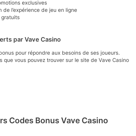
omotions exclusives
 de l’expérience de jeu en ligne
 gratuits
erts par Vave Casino
 bonus pour répondre aux besoins de ses joueurs.
 que vous pouvez trouver sur le site de Vave Casino
urs Codes Bonus Vave Casino