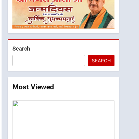
Search
SEARCH
Most Viewed
5
तेजस्वी सूर्या और नेहा जोशी ने
कांवड़ यात्रा को बनाया युवा शक्ति,
सामाजिक समरसता और भारतीय
उत्तराखंड
संस्कृति का सशक्त संदेश
6