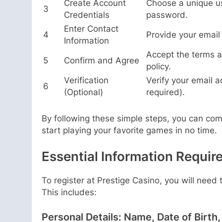
Create Account
Choose a unique u
3
Credentials
password.
Enter Contact
4
Provide your emai
Information
Accept the terms a
5
Confirm and Agree
policy.
Verification
Verify your email 
6
(Optional)
required).
By following these simple steps, you can com
start playing your favorite games in no time.
Essential Information Require
To register at Prestige Casino, you will need
This includes:
Personal Details: Name, Date of Birth