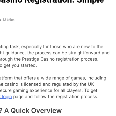
13 Mins
ting task, especially for those who are new to the
ght guidance, the process can be straightforward and
 through the Prestige Casino registration process,
o get you started.
atform that offers a wide range of games, including
he casino is licensed and regulated by the UK
cure gaming experience for all players. To get
 login
page and follow the registration process.
? A Quick Overview