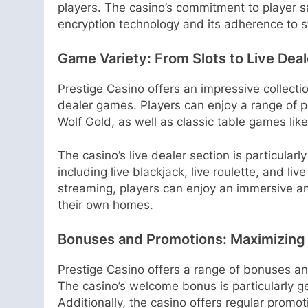
players. The casino’s commitment to player sa
encryption technology and its adherence to st
Game Variety: From Slots to Live Dea
Prestige Casino offers an impressive collecti
dealer games. Players can enjoy a range of po
Wolf Gold, as well as classic table games like
The casino’s live dealer section is particular
including live blackjack, live roulette, and li
streaming, players can enjoy an immersive an
their own homes.
Bonuses and Promotions: Maximizing
Prestige Casino offers a range of bonuses an
The casino’s welcome bonus is particularly g
Additionally, the casino offers regular promot