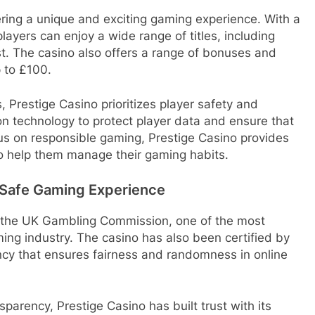
fering a unique and exciting gaming experience. With a
layers can enjoy a wide range of titles, including
st. The casino also offers a range of bonuses and
 to £100.
, Prestige Casino prioritizes player safety and
n technology to protect player data and ensure that
cus on responsible gaming, Prestige Casino provides
to help them manage their gaming habits.
a Safe Gaming Experience
y the UK Gambling Commission, one of the most
ing industry. The casino has also been certified by
cy that ensures fairness and randomness in online
sparency, Prestige Casino has built trust with its