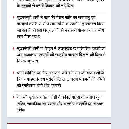
के सुझावों से बनेगी विकास की नई दिशा
2
मुख्यमंत्री धामी ने कहा कि पेंशन
मुख्यमंत्री धामी ने कहा कि पेंशन राशि का समयबद्ध एवं
राशि का समयबद्ध एवं पारदर्शी
पारदर्शी तरीके से सीधे लाभार्थियों के खातों में हस्तांतरण किया
तरीके से सीधे लाभार्थियों के खातों
उत्तराखंड
जा रहा है, जिससे पात्र लोगों को सरकारी योजनाओं का सीधे
में हस्तांतरण किया जा रहा है,
लाभ मिल रहा है
जिससे पात्र लोगों को सरकारी
3
मुख्यमंत्री धामी के नेतृत्व में
योजनाओं का सीधे लाभ मिल रहा है
मुख्यमंत्री धामी के नेतृत्व में उत्तराखंड के पारंपरिक हस्तशिल्प
उत्तराखंड के पारंपरिक हस्तशिल्प
और हथकरघा उत्पादों को राष्ट्रीय पहचान दिलाने की दिशा में
और हथकरघा उत्पादों को राष्ट्रीय
उत्तराखंड
निरंतर प्रयास
पहचान दिलाने की दिशा में निरंतर
प्रयास
4
धामी कैबिनेट का फैसला: जल जीवन मिशन की योजनाओं के
धामी कैबिनेट का फैसला: जल
लिए नया हस्तांतरण प्रोटोकॉल लागू, ग्राम पंचायतों को सौंपने
जीवन मिशन की योजनाओं के लिए
की प्रक्रिया होगी और प्रभावी
नया हस्तांतरण प्रोटोकॉल लागू,
उत्तराखंड
तेजस्वी सूर्या और नेहा जोशी ने कांवड़ यात्रा को बनाया युवा
ग्राम पंचायतों को सौंपने की
शक्ति, सामाजिक समरसता और भारतीय संस्कृति का सशक्त
प्रक्रिया होगी और प्रभावी
5
तेजस्वी सूर्या और नेहा जोशी ने
संदेश
कांवड़ यात्रा को बनाया युवा शक्ति,
सामाजिक समरसता और भारतीय
उत्तराखंड