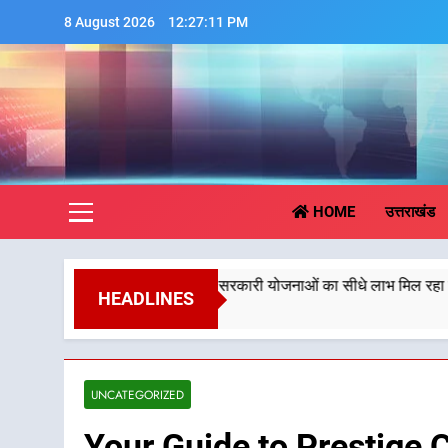
Skip
8 August 2026
12:27:11 PM
to
content
Aa
HOME
उत्तराखंड
 है, जिससे पात्र लोगों को सरकारी योजनाओं का सीधे लाभ मिल रहा है
HEADLINES
UNCATEGORIZED
Your Guide to Prestige 