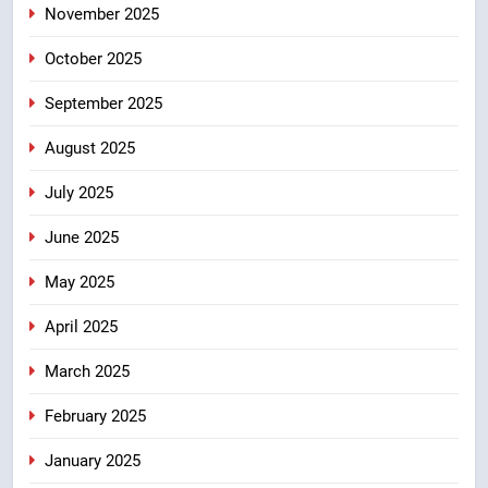
उन्हें सरकार की विभिन्न कृषि एवं बागवानी
November 2025
योजनाओं का अधिक से अधिक लाभ उठाने
उत्तराखंड
का आह्वान किया
October 2025
8
September 2025
खेल मंत्री रेखा आर्या ने देवभूमि से बुलंद
किया 2036 ओलंपिक मेजबानी का संकल्प
August 2025
उत्तराखंड
July 2025
June 2025
May 2025
April 2025
March 2025
February 2025
January 2025