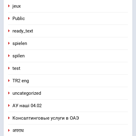
jeux
Public
ready_text
spielen
spilen
test
TR2 eng
uncategorized
АУ наші 04.02
Консалтинговые услуги в ОАЭ
अपराध