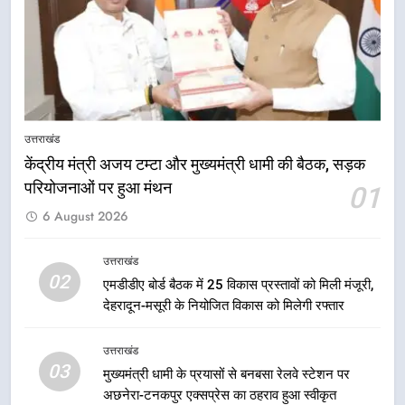
और राहत कार्यों से धराली को फिर खड़ा
उत्तराखंड
कर बनाया भरोसे का प्रतीक
7
मंत्री गणेश जोशी ने किसानों से संवाद कर
उन्हें सरकार की विभिन्न कृषि एवं बागवानी
उत्तराखंड
योजनाओं का अधिक से अधिक लाभ उठाने
उत्तराखंड
का आह्वान किया
केंद्रीय मंत्री अजय टम्टा और मुख्यमंत्री धामी की बैठक, सड़क
परियोजनाओं पर हुआ मंथन
01
8
6 August 2026
खेल मंत्री रेखा आर्या ने देवभूमि से बुलंद
किया 2036 ओलंपिक मेजबानी का संकल्प
उत्तराखंड
उत्तराखंड
02
एमडीडीए बोर्ड बैठक में 25 विकास प्रस्तावों को मिली मंजूरी,
देहरादून-मसूरी के नियोजित विकास को मिलेगी रफ्तार
1
केंद्रीय मंत्री अजय टम्टा और मुख्यमंत्री
उत्तराखंड
धामी की बैठक, सड़क परियोजनाओं पर
03
मुख्यमंत्री धामी के प्रयासों से बनबसा रेलवे स्टेशन पर
हुआ मंथन
उत्तराखंड
अछनेरा-टनकपुर एक्सप्रेस का ठहराव हुआ स्वीकृत