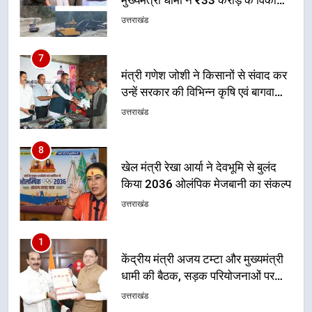
मुख्यमंत्री धामी ने ₹33 करोड़ के विकास
और राहत कार्यों से धराली को फिर खड़ा
उत्तराखंड
कर बनाया भरोसे का प्रतीक
7
मंत्री गणेश जोशी ने किसानों से संवाद कर
उन्हें सरकार की विभिन्न कृषि एवं बागवानी
योजनाओं का अधिक से अधिक लाभ उठाने
उत्तराखंड
का आह्वान किया
8
खेल मंत्री रेखा आर्या ने देवभूमि से बुलंद
किया 2036 ओलंपिक मेजबानी का संकल्प
उत्तराखंड
1
केंद्रीय मंत्री अजय टम्टा और मुख्यमंत्री
धामी की बैठक, सड़क परियोजनाओं पर
हुआ मंथन
उत्तराखंड