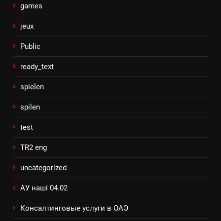
games
jeux
Public
ready_text
spielen
spilen
test
TR2 eng
uncategorized
АУ наші 04.02
Консалтинговые услуги в ОАЭ