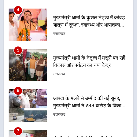
5
मुख्यमंत्री धामी के नेतृत्व में मसूरी बन रही
विकास और पर्यटन का नया केंद्र
उत्तराखंड
6
आपदा के मलबे से उम्मीद की नई सुबह,
मुख्यमंत्री धामी ने ₹33 करोड़ के विकास
और राहत कार्यों से धराली को फिर खड़ा
उत्तराखंड
कर बनाया भरोसे का प्रतीक
7
मंत्री गणेश जोशी ने किसानों से संवाद कर
उन्हें सरकार की विभिन्न कृषि एवं बागवानी
योजनाओं का अधिक से अधिक लाभ उठाने
उत्तराखंड
का आह्वान किया
8