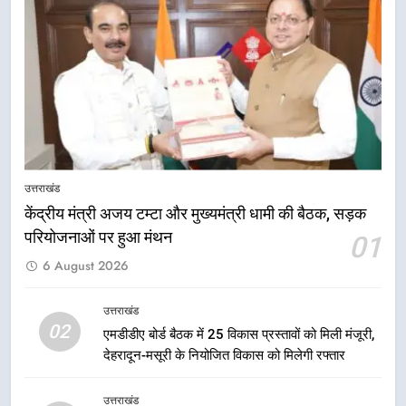
6
आपदा के मलबे से उम्मीद की नई सुबह,
मुख्यमंत्री धामी ने ₹33 करोड़ के विकास
और राहत कार्यों से धराली को फिर खड़ा
उत्तराखंड
कर बनाया भरोसे का प्रतीक
7
मंत्री गणेश जोशी ने किसानों से संवाद कर
उन्हें सरकार की विभिन्न कृषि एवं बागवानी
उत्तराखंड
योजनाओं का अधिक से अधिक लाभ उठाने
उत्तराखंड
का आह्वान किया
केंद्रीय मंत्री अजय टम्टा और मुख्यमंत्री धामी की बैठक, सड़क
परियोजनाओं पर हुआ मंथन
01
8
6 August 2026
खेल मंत्री रेखा आर्या ने देवभूमि से बुलंद
किया 2036 ओलंपिक मेजबानी का संकल्प
उत्तराखंड
उत्तराखंड
02
एमडीडीए बोर्ड बैठक में 25 विकास प्रस्तावों को मिली मंजूरी,
देहरादून-मसूरी के नियोजित विकास को मिलेगी रफ्तार
1
केंद्रीय मंत्री अजय टम्टा और मुख्यमंत्री
उत्तराखंड