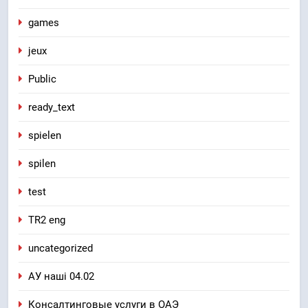
games
jeux
Public
ready_text
spielen
spilen
test
TR2 eng
uncategorized
АУ наші 04.02
Консалтинговые услуги в ОАЭ