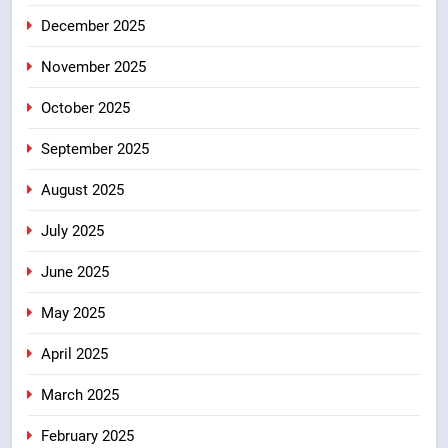
7
December 2025
मंत्री गणेश जोशी ने किसानों से संवाद कर
उन्हें सरकार की विभिन्न कृषि एवं बागवानी
November 2025
योजनाओं का अधिक से अधिक लाभ उठाने
उत्तराखंड
का आह्वान किया
October 2025
8
September 2025
खेल मंत्री रेखा आर्या ने देवभूमि से बुलंद
किया 2036 ओलंपिक मेजबानी का संकल्प
August 2025
उत्तराखंड
July 2025
June 2025
May 2025
April 2025
March 2025
February 2025