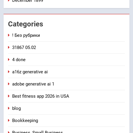
December 1899
Categories
! Без рубрики
31867 05.02
4 done
a16z generative ai
adobe generative ai 1
Best fitness app 2026 in USA
blog
Bookkeeping
Business, Small Business