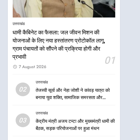
टनकपुर एक्सप्रेस का ठहराव हुआ
उत्तराखंड
स्वीकृत
6
मुख्यमंत्री धामी के कुशल नेतृत्व में
उत्तराखंड
कांवड़ यात्रा में सुरक्षा, स्वास्थ्य और
धामी कैबिनेट का फैसला: जल जीवन मिशन की
आपातकालीन सेवाओं की बनी
उत्तराखंड
योजनाओं के लिए नया हस्तांतरण प्रोटोकॉल लागू,
मजबूत व्यवस्था
ग्राम पंचायतों को सौंपने की प्रक्रिया होगी और
7
मुख्यमंत्री धामी के नेतृत्व में मसूरी
प्रभावी
01
बन रही विकास और पर्यटन का नया
7 August 2026
केंद्र
उत्तराखंड
उत्तराखंड
8
02
तेजस्वी सूर्या और नेहा जोशी ने कांवड़ यात्रा को
आपदा के मलबे से उम्मीद की नई
बनाया युवा शक्ति, सामाजिक समरसता और
सुबह, मुख्यमंत्री धामी ने ₹33
भारतीय संस्कृति का सशक्त संदेश
करोड़ के विकास और राहत कार्यों
उत्तराखंड
उत्तराखंड
से धराली को फिर खड़ा कर बनाया
03
केंद्रीय मंत्री अजय टम्टा और मुख्यमंत्री धामी की
भरोसे का प्रतीक
1
धामी कैबिनेट का फैसला: जल
बैठक, सड़क परियोजनाओं पर हुआ मंथन
जीवन मिशन की योजनाओं के लिए