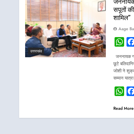
जननायक 
सपूतों की
शामिल”
Aage Ba
W
उत्तराखंड
जननायक गणेश 
छूटे बलिदान
जोशी ने शुक्
सम्मान यात्र
W
Read More