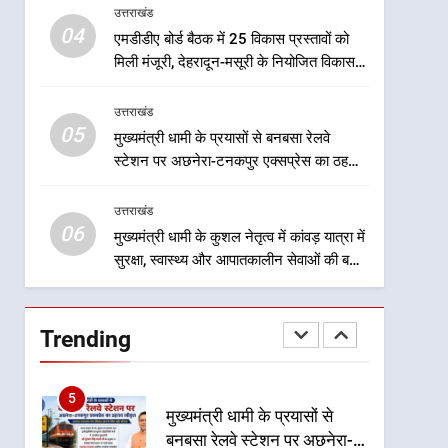
नया हस्तांतरण प्रोटोकॉल लागू,
उत्तराखंड
उत्तराखंड
ग्राम पंचायतों को सौंपने की
04
एमडीडीए बोर्ड बैठक में 25 विकास प्रस्तावों को
प्रक्रिया होगी और प्रभावी
2
मिली मंजूरी, देहरादून-मसूरी के नियोजित विकास
तेजस्वी सूर्या और नेहा जोशी ने
को मिलेगी रफ्तार
कांवड़ यात्रा को बनाया युवा शक्ति,
उत्तराखंड
सामाजिक समरसता और भारतीय
उत्तराखंड
05
मुख्यमंत्री धामी के प्रयासों से बनबसा रेलवे
संस्कृति का सशक्त संदेश
स्टेशन पर अछनेरा-टनकपुर एक्सप्रेस का ठहराव
3
हुआ स्वीकृत
केंद्रीय मंत्री अजय टम्टा और
उत्तराखंड
मुख्यमंत्री धामी की बैठक, सड़क
06
परियोजनाओं पर हुआ मंथन
मुख्यमंत्री धामी के कुशल नेतृत्व में कांवड़ यात्रा में
उत्तराखंड
सुरक्षा, स्वास्थ्य और आपातकालीन सेवाओं की बनी
मजबूत व्यवस्था
4
एमडीडीए बोर्ड बैठक में 25 विकास
प्रस्तावों को मिली मंजूरी, देहरादून-
Trending
मसूरी के नियोजित विकास को
उत्तराखंड
मिलेगी रफ्तार
5
मुख्यमंत्री धामी के प्रयासों से
बनबसा रेलवे स्टेशन पर अछनेरा-