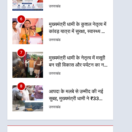
टनकपुर एक्सप्रेस का ठहराव हुआ
उत्तराखंड
स्वीकृत
6
मुख्यमंत्री धामी के कुशल नेतृत्व में
कांवड़ यात्रा में सुरक्षा, स्वास्थ्य और
आपातकालीन सेवाओं की बनी
उत्तराखंड
मजबूत व्यवस्था
7
मुख्यमंत्री धामी के नेतृत्व में मसूरी
बन रही विकास और पर्यटन का नया
केंद्र
उत्तराखंड
8
आपदा के मलबे से उम्मीद की नई
सुबह, मुख्यमंत्री धामी ने ₹33
करोड़ के विकास और राहत कार्यों
उत्तराखंड
से धराली को फिर खड़ा कर बनाया
भरोसे का प्रतीक
1
धामी कैबिनेट का फैसला: जल