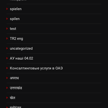
spielen
spilen
test
TR2 eng
uncategorized
АУ наші 04.02
Консалтинговые услуги в ОАЭ
अपराध
उत्तराखंड
खेल
मनोरंजन