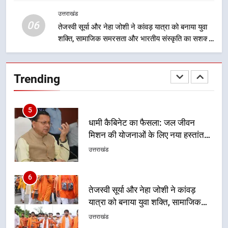
समयबद्ध एवं पारदर्शी तरीके से सीधे
लाभार्थियों के खातों में हस्तांतरण किया जा
उत्तराखंड
उत्तराखंड
06
रहा है, जिससे पात्र लोगों को सरकारी
तेजस्वी सूर्या और नेहा जोशी ने कांवड़ यात्रा को बनाया युवा
योजनाओं का सीधे लाभ मिल रहा है
शक्ति, सामाजिक समरसता और भारतीय संस्कृति का सशक्त
4
संदेश
मुख्यमंत्री धामी के नेतृत्व में उत्तराखंड के
पारंपरिक हस्तशिल्प और हथकरघा उत्पादों
Trending
को राष्ट्रीय पहचान दिलाने की दिशा में
उत्तराखंड
निरंतर प्रयास
5
धामी कैबिनेट का फैसला: जल जीवन
मिशन की योजनाओं के लिए नया हस्तांतरण
प्रोटोकॉल लागू, ग्राम पंचायतों को सौंपने
उत्तराखंड
की प्रक्रिया होगी और प्रभावी
6
तेजस्वी सूर्या और नेहा जोशी ने कांवड़
यात्रा को बनाया युवा शक्ति, सामाजिक
समरसता और भारतीय संस्कृति का सशक्त
उत्तराखंड
संदेश