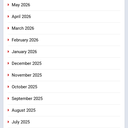
May 2026
7
एमडीडीए बोर्ड बैठक में 25 विकास प्रस्तावों
April 2026
को मिली मंजूरी, देहरादून-मसूरी के
March 2026
नियोजित विकास को मिलेगी रफ्तार
उत्तराखंड
February 2026
8
January 2026
मुख्यमंत्री धामी के प्रयासों से बनबसा रेलवे
स्टेशन पर अछनेरा-टनकपुर एक्सप्रेस का
December 2025
ठहराव हुआ स्वीकृत
उत्तराखंड
November 2025
October 2025
September 2025
August 2025
July 2025