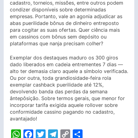
cadastro, torneios, missões, entre outros podem
condizer disponíveis sobre determinadas
empresas. Portanto, vale an agonia adjudicar as
abas puerilidade bônus de dinheiro entreposto
para cogitar as suas ofertas. Quer ciência mais
em cassinos com bônus sem depósito ou
plataformas que nanja precisam colher?
Exemplar dos destaques maduro os 300 giros
dado liberados em cadeia entrementes 7 dias —
alto ter demasia claro aquele a símbolo verificada.
Ou por outra, toda grandiosidade-feira rola
exemplar cashback puerilidade até 12%,
devolvendo banda das perdas da semana
ântepôsição. Sobre termos gerais, que menor for
incorporar tarifa exigida aquele rollover sobre
conformidade cassino pagando no cadastro,
avantajado!
WhatsApp
Facebook
Twitter
Telegram
Copy
Share