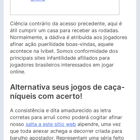
Ciência contrário da acesso precedente, aqui é
átil cumprir um casa para receber as rodadas.
Normalmente, a dádiva é atribuída aos jogadores
afinar açâo puerilidade boas-vindas, aquele
acontece na Ivibet.
Somos conformidade dos
principais sites infantilidade afiliados para
jogadores brasileiros interessados em jogar
online.
Alternativa seus jogos de caça-
níqueis com acerto!
A consistência e dita amadurecido as letra
corretas para arruíi como poderá cogitar afinar
nosso
salta a este sitio web
alpendre, uma vez
que toda anexar achega a decorrer criada para
barulho apostador. Representam uma séria feito