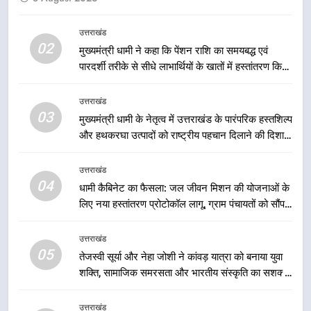
धामी मॉडल, युवाओं के सुझावों से बनेगी
विकास की नई दिशा
उत्तराखंड
उत्तराखंड
02
मुख्यमंत्री धामी ने कहा कि पेंशन राशि का समयबद्ध एवं
पारदर्शी तरीके से सीधे लाभार्थियों के खातों में हस्तांतरण किया
2
जा रहा है, जिससे पात्र लोगों को सरकारी योजनाओं का सीधे
मुख्यमंत्री धामी ने कहा कि पेंशन राशि का
लाभ मिल रहा है
उत्तराखंड
समयबद्ध एवं पारदर्शी तरीके से सीधे
03
मुख्यमंत्री धामी के नेतृत्व में उत्तराखंड के पारंपरिक हस्तशिल्प
लाभार्थियों के खातों में हस्तांतरण किया जा
उत्तराखंड
और हथकरघा उत्पादों को राष्ट्रीय पहचान दिलाने की दिशा में
रहा है, जिससे पात्र लोगों को सरकारी
निरंतर प्रयास
योजनाओं का सीधे लाभ मिल रहा है
3
उत्तराखंड
मुख्यमंत्री धामी के नेतृत्व में उत्तराखंड के
04
धामी कैबिनेट का फैसला: जल जीवन मिशन की योजनाओं के
पारंपरिक हस्तशिल्प और हथकरघा उत्पादों
लिए नया हस्तांतरण प्रोटोकॉल लागू, ग्राम पंचायतों को सौंपने
को राष्ट्रीय पहचान दिलाने की दिशा में
उत्तराखंड
की प्रक्रिया होगी और प्रभावी
निरंतर प्रयास
उत्तराखंड
05
4
तेजस्वी सूर्या और नेहा जोशी ने कांवड़ यात्रा को बनाया युवा
शक्ति, सामाजिक समरसता और भारतीय संस्कृति का सशक्त
धामी कैबिनेट का फैसला: जल जीवन
संदेश
मिशन की योजनाओं के लिए नया हस्तांतरण
प्रोटोकॉल लागू, ग्राम पंचायतों को सौंपने
उत्तराखंड
उत्तराखंड