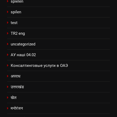
spielen
spilen
test
TR2 eng
uncategorized
АУ наші 04.02
Консалтинговые услуги в ОАЭ
अपराध
उत्तराखंड
खेल
मनोरंजन