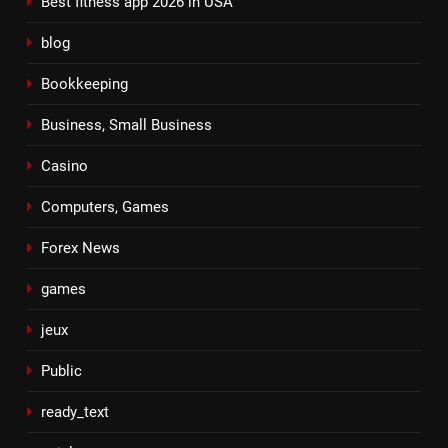
Best fitness app 2026 in USA
blog
Bookkeeping
Business, Small Business
Casino
Computers, Games
Forex News
games
jeux
Public
ready_text