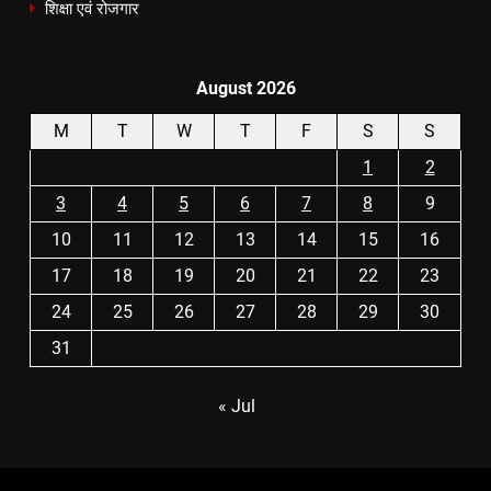
शिक्षा एवं रोजगार
August 2026
M
T
W
T
F
S
S
1
2
3
4
5
6
7
8
9
10
11
12
13
14
15
16
17
18
19
20
21
22
23
24
25
26
27
28
29
30
31
« Jul