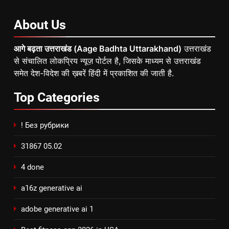
About
Us
आगे बढ़ता उत्तराखंड (Aage Badhta Uttarakhand)
उत्तराखंड
से संचालित लोकप्रिय न्यूज़ पोर्टल है, जिसके माध्यम से उत्तराखंड
समेत देश-विदेश की ख़बरें हिंदी में प्रकाशित की जाती है.
Top
Categories
! Без рубрики
31867 05.02
4 done
a16z generative ai
adobe generative ai 1