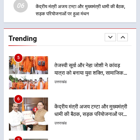
06
की प्रक्रिया होगी और प्रभावी
केंद्रीय मंत्री अजय टम्टा और मुख्यमंत्री धामी की बैठक,
सड़क परियोजनाओं पर हुआ मंथन
5
तेजस्वी सूर्या और नेहा जोशी ने कांवड़
यात्रा को बनाया युवा शक्ति, सामाजिक
Trending
समरसता और भारतीय संस्कृति का सशक्त
उत्तराखंड
संदेश
6
केंद्रीय मंत्री अजय टम्टा और मुख्यमंत्री
धामी की बैठक, सड़क परियोजनाओं पर
हुआ मंथन
उत्तराखंड
7
एमडीडीए बोर्ड बैठक में 25 विकास प्रस्तावों
को मिली मंजूरी, देहरादून-मसूरी के
नियोजित विकास को मिलेगी रफ्तार
उत्तराखंड