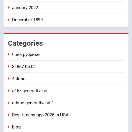
January 2022
December 1899
Categories
! Без рубрики
31867 05.02
4 done
a16z generative ai
adobe generative ai 1
Best fitness app 2026 in USA
blog