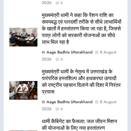
2026
0
मुख्यमंत्री धामी ने कहा कि पेंशन राशि का
समयबद्ध एवं पारदर्शी तरीके से सीधे लाभार्थियों
के खातों में हस्तांतरण किया जा रहा है, जिससे
पात्र लोगों को सरकारी योजनाओं का सीधे
लाभ मिल रहा है
Aage Badhta Uttarakhand
8 August
2026
0
मुख्यमंत्री धामी के नेतृत्व में उत्तराखंड के
पारंपरिक हस्तशिल्प और हथकरघा उत्पादों
को राष्ट्रीय पहचान दिलाने की दिशा में निरंतर
प्रयास
Aage Badhta Uttarakhand
8 August
2026
0
धामी कैबिनेट का फैसला: जल जीवन मिशन
की योजनाओं के लिए नया हस्तांतरण