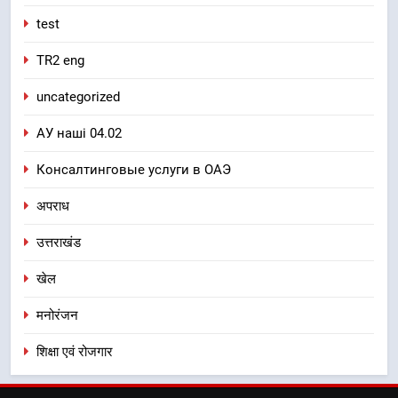
test
TR2 eng
uncategorized
АУ наші 04.02
Консалтинговые услуги в ОАЭ
अपराध
उत्तराखंड
खेल
मनोरंजन
शिक्षा एवं रोजगार