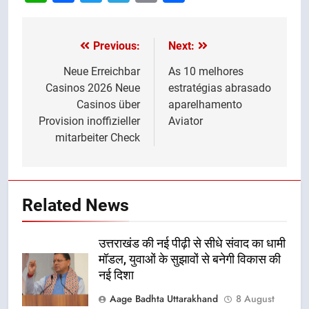
Link
Previous:
Next:
Post
navigation
Neue Erreichbar
As 10 melhores
Casinos 2026 Neue
estratégias abrasado
Casinos über
aparelhamento
Provision inoffizieller
Aviator
mitarbeiter Check
Related News
उत्तराखंड की नई पीढ़ी से सीधे संवाद का धामी
मॉडल, युवाओं के सुझावों से बनेगी विकास की
नई दिशा
Aage Badhta Uttarakhand
8 August