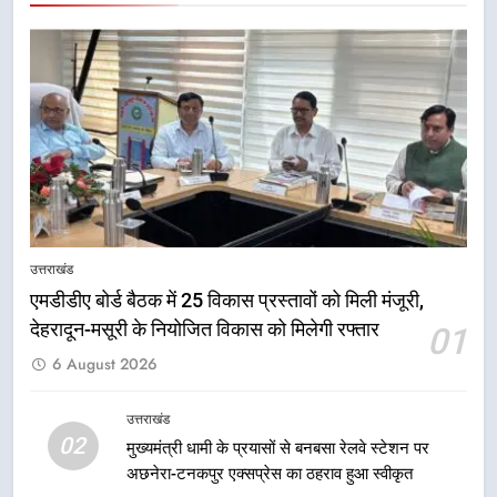
कर बनाया भरोसे का प्रतीक
6
मंत्री गणेश जोशी ने किसानों से संवाद कर
उन्हें सरकार की विभिन्न कृषि एवं बागवानी
योजनाओं का अधिक से अधिक लाभ उठाने
उत्तराखंड
का आह्वान किया
7
खेल मंत्री रेखा आर्या ने देवभूमि से बुलंद
किया 2036 ओलंपिक मेजबानी का संकल्प
उत्तराखंड
उत्तराखंड
एमडीडीए बोर्ड बैठक में 25 विकास प्रस्तावों को मिली मंजूरी,
देहरादून-मसूरी के नियोजित विकास को मिलेगी रफ्तार
01
8
6 August 2026
बंशीधर तिवारी के नेतृत्वकारी संदेश और
ललित मोहन जोशी के सामाजिक अभियान
से युवाओं ने लिया नशामुक्त भारत का
उत्तराखंड
उत्तराखंड
02
संकल्प
मुख्यमंत्री धामी के प्रयासों से बनबसा रेलवे स्टेशन पर
अछनेरा-टनकपुर एक्सप्रेस का ठहराव हुआ स्वीकृत
1