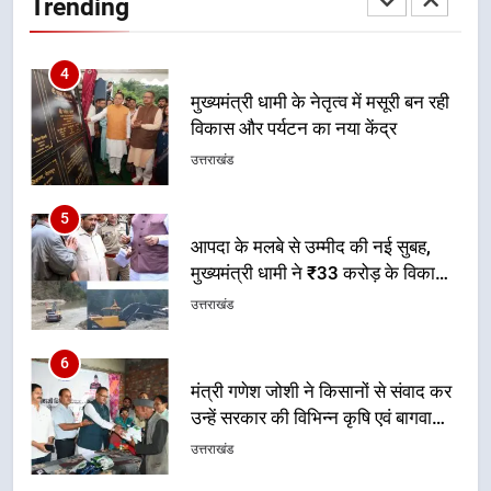
Trending
उत्तराखंड
5
आपदा के मलबे से उम्मीद की नई सुबह,
मुख्यमंत्री धामी ने ₹33 करोड़ के विकास
और राहत कार्यों से धराली को फिर खड़ा
उत्तराखंड
कर बनाया भरोसे का प्रतीक
6
मंत्री गणेश जोशी ने किसानों से संवाद कर
उन्हें सरकार की विभिन्न कृषि एवं बागवानी
योजनाओं का अधिक से अधिक लाभ उठाने
उत्तराखंड
का आह्वान किया
7
खेल मंत्री रेखा आर्या ने देवभूमि से बुलंद
किया 2036 ओलंपिक मेजबानी का संकल्प
उत्तराखंड