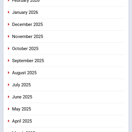
February 2026
का आह्वान किया
January 2026
7
खेल मंत्री रेखा आर्या ने देवभूमि से बुलंद
December 2025
किया 2036 ओलंपिक मेजबानी का संकल्प
उत्तराखंड
November 2025
October 2025
8
बंशीधर तिवारी के नेतृत्वकारी संदेश और
September 2025
ललित मोहन जोशी के सामाजिक अभियान
August 2025
से युवाओं ने लिया नशामुक्त भारत का
उत्तराखंड
संकल्प
July 2025
June 2025
May 2025
April 2025